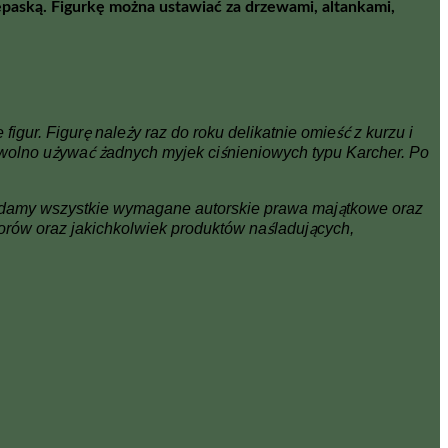
epaską. Figurkę można ustawiać za drzewami, altankami,
r. Figurę należy raz do roku delikatnie omieść z kurzu i
wolno używać żadnych myjek ciśnieniowych typu Karcher. Po
adamy wszystkie wymagane autorskie prawa majątkowe oraz
orów oraz jakichkolwiek produktów naśladujących,