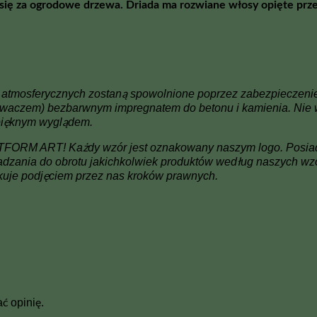
 się za ogrodowe drzewa. Driada ma rozwiane włosy opięte prz
mosferycznych zostaną spowolnione poprzez zabezpieczenie figu
kiwaczem) bezbarwnym impregnatem do betonu i kamienia. Nie 
 pięknym wyglądem.
 BETFORM ART! Każdy wzór jest oznakowany naszym logo. Posi
adzania do obrotu jakichkolwiek produktów według naszych wz
kuje podjęciem przez nas kroków prawnych.
ć opinię.