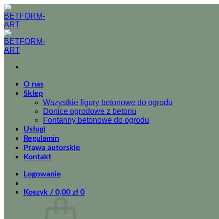
Przewiń
do
zawartości
O nas
Sklep
Wszystkie figury betonowe do ogrodu
Donice ogrodowe z betonu
Fontanny betonowe do ogrodu
Usługi
Regulamin
Prawa autorskie
Kontakt
Logowanie
Koszyk /
0,00
zł
0