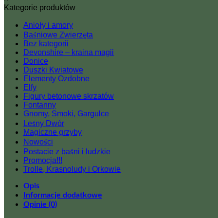
Kategorie produktów
Anioły i amory
Baśniowe Zwierzęta
Bez kategorii
Devonshire – kraina magii
Donice
Duszki Kwiatowe
Elementy Ozdobne
Elfy
Figury betonowe skrzatów
Fontanny
Gnomy, Smoki, Gargulce
Leśny Dwór
Magiczne grzyby
Nowości
Postacie z baśni i ludzkie
Promocja!!!
Trolle, Krasnoludy i Orkowie
Opis
Informacje dodatkowe
Opinie (0)