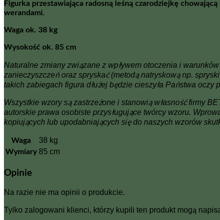
Figurka przestawiająca radosną leśną czarodziejkę chowającą
werandami.
Waga ok. 38 kg
Wysokość ok. 85 cm
Naturalne zmiany związane z wpływem otoczenia i warunków at
zanieczyszczeń oraz spryskać (metodą natryskową np. sprys
takich zabiegach figura dłużej będzie cieszyła Państwa oczy
Wszystkie wzory są zastrzeżone i stanowią własność firmy
autorskie prawa osobiste przysługujące twórcy wzoru. Wprow
kopiujących lub upodabniających się do naszych wzorów skut
38 kg
Waga
85 cm
Wymiary
Opinie
Na razie nie ma opinii o produkcie.
Tylko zalogowani klienci, którzy kupili ten produkt mogą napisa