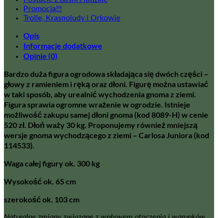
Promocja!!!
Trolle, Krasnoludy i Orkowie
Opis
Informacje dodatkowe
Opinie (0)
Bardzo duża figura ogrodowa składająca się dwóch części –
głowy z ramieniem i ręką oraz dłoni. Figurę można ustawiać
w taki sposób, aby urealnić wychodzenia gnoma z ziemi.
Figura sprawia ogromne wrażenie w ogrodzie. Istnieje
możliwość zakupu samej dłoni gnoma (kod 8089-H) w cenie
520 zł. Dłoń waży 30 kg. Proponujemy również mniejszą
wersje gnoma wychodzącego z ziemi – Carlosa Juniora (kod
114533).
Waga całej figury ok. 300 kg
Wysokość ok. 65 cm
szerokość ok. 103 cm
Naturalne zmiany związane z wpływem otoczenia i warunków