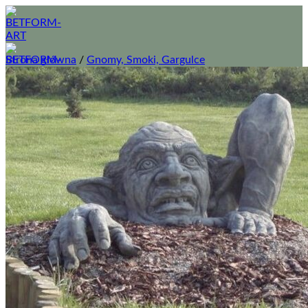
Przewiń
do
zawartości
Strona główna
/
Gnomy, Smoki, Gargulce
O nas
Sklep
Wszystkie figury betonowe do ogrodu
Donice ogrodowe z betonu
Fontanny betonowe do ogrodu
Usługi
Regulamin
Prawa autorskie
Kontakt
Logowanie
Koszyk /
0,00
zł
0