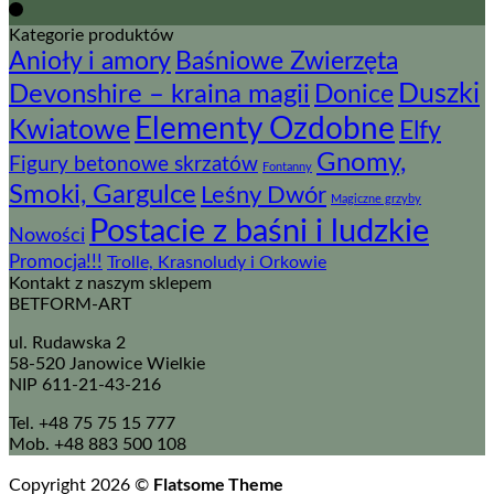
Kategorie produktów
Baśniowe Zwierzęta
Anioły i amory
Devonshire – kraina magii
Duszki
Donice
Elementy Ozdobne
Kwiatowe
Elfy
Gnomy,
Figury betonowe skrzatów
Fontanny
Smoki, Gargulce
Leśny Dwór
Magiczne grzyby
Postacie z baśni i ludzkie
Nowości
Promocja!!!
Trolle, Krasnoludy i Orkowie
Kontakt z naszym sklepem
BETFORM-ART
ul. Rudawska 2
58-520 Janowice Wielkie
NIP 611-21-43-216
Tel. +48 75 75 15 777
Mob. +48 883 500 108
Flatsome Theme
Copyright 2026 ©