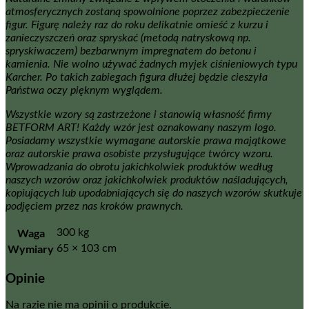
atmosferycznych zostaną spowolnione poprzez zabezpieczenie
figur. Figurę należy raz do roku delikatnie omieść z kurzu i
zanieczyszczeń oraz spryskać (metodą natryskową np.
spryskiwaczem) bezbarwnym impregnatem do betonu i
kamienia. Nie wolno używać żadnych myjek ciśnieniowych typu
Karcher. Po takich zabiegach figura dłużej będzie cieszyła
Państwa oczy pięknym wyglądem.
Wszystkie wzory są zastrzeżone i stanowią własność firmy
BETFORM ART! Każdy wzór jest oznakowany naszym logo.
Posiadamy wszystkie wymagane autorskie prawa majątkowe
oraz autorskie prawa osobiste przysługujące twórcy wzoru.
Wprowadzania do obrotu jakichkolwiek produktów według
naszych wzorów oraz jakichkolwiek produktów naśladujących,
kopiujących lub upodabniających się do naszych wzorów skutkuje
podjęciem przez nas kroków prawnych.
Waga
300 kg
Wymiary
65 × 103 cm
Opinie
Na razie nie ma opinii o produkcie.