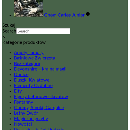
Gnom Carlos Junior
Szukaj
Search
×
Kategorie produktów
Anioły i amory
Baśniowe Zwierzęta
Bez kategorii
Devonshire – kraina magii
Donice
Duszki Kwiatowe
Elementy Ozdobne
Elfy
Figury betonowe skrzatów
Fontanny
Gnomy, Smoki, Gargulce
Leśny Dwór
Magiczne grzyby
Nowości
Postacie z baśni i ludzkie