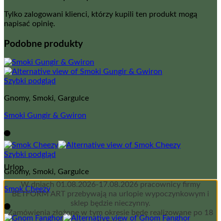
Tylko zalogowani klienci, którzy kupili ten produkt mogą
napisać opinię.
Podobne produkty
Szybki podgląd
Gnomy, Smoki, Gargulce
Smoki Gungir & Gwiron
Szybki podgląd
Urlop
Gnomy, Smoki, Gargulce
W dniach 01.08.2026-17.08.2026 pracownicy firmy
Smok Cheezy
BETFORM ART przebywają na urlopie wypoczynkowym i
sklep będzie nieczynny.
Zamówienia złożone w tym okresie będę realizowane po 18