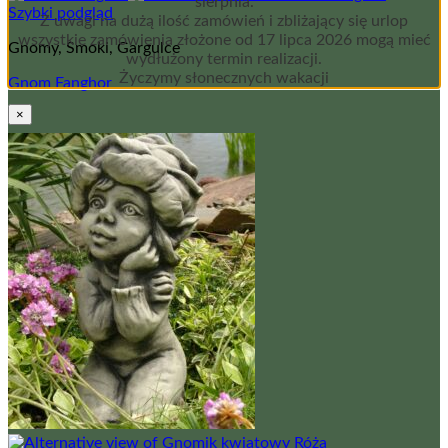
sierpnia.
Szybki podgląd
Z uwagi na dużą ilość zamówień i zbliżający się urlop
wszystkie zamówienia złożone od 17 lipca 2026 mogą mieć
Gnomy, Smoki, Gargulce
wydłużony termin realizacji.
Życzymy słonecznych wakacji
Gnom Fanghor
×