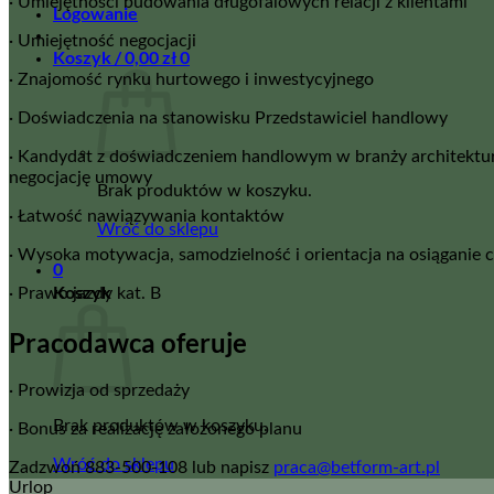
· Umiejętności budowania długofalowych relacji z klientami
Logowanie
· Umiejętność negocjacji
Koszyk /
0,00
zł
0
· Znajomość rynku hurtowego i inwestycyjnego
· Doświadczenia na stanowisku Przedstawiciel handlowy
· Kandydat z doświadczeniem handlowym w branży architektury
negocjację umowy
Brak produktów w koszyku.
· Łatwość nawiązywania kontaktów
Wróć do sklepu
· Wysoka motywacja, samodzielność i orientacja na osiąganie 
0
Koszyk
· Prawo jazdy kat. B
Pracodawca oferuje
· Prowizja od sprzedaży
Brak produktów w koszyku.
· Bonus za realizację założonego planu
Wróć do sklepu
Zadzwoń 883-500-108 lub napisz
praca@betform-art.pl
Urlop