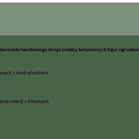
awiciela handlowego do sprzedaży betonowych figur ogrodow
owych z kontrahentami
ie relacji z Klientami