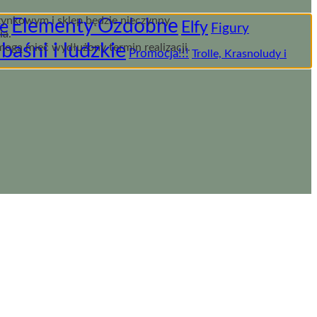
nkowym i sklep będzie nieczynny.
Elementy Ozdobne
e
Elfy
Figury
ia.
 baśni i ludzkie
mogą mieć wydłużony termin realizacji.
Promocja!!!
Trolle, Krasnoludy i