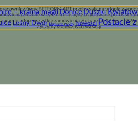
pracownicy firmy BETFORM ART przebywają na urlopie wypoczy
ire – kraina magii
Duszki Kwiatow
Donice
mówienia złożone w tym okresie będę realizowane po 18 sierpn
Postacie z
żający się urlop wszystkie zamówienia złożone od 17 lipca 2026 
ulce
Leśny Dwór
Nowości
Magiczne grzyby
Życzymy słonecznych wakacji