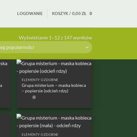
LOGOWANIE
KOSZYK /
0,00
ZŁ
0
Posortowane
Wyświetlanie 1–12 z 147 wyników
według
popularności
ELEMENTY OZDOBNE
a
Grupa misterium – maska kobieca
– popiersie (odcień rdzy)
ELEMENTY OZDOBNE