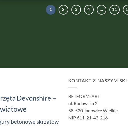
1
2
3
4
…
11
KONTAKT Z NASZYM SK
BETFORM-ART
Devonshire –
rzęta
ul. Rudawska 2
Kwiatowe
58-520 Janowice Wielkie
NIP 611-21-43-216
gury betonowe skrzatów