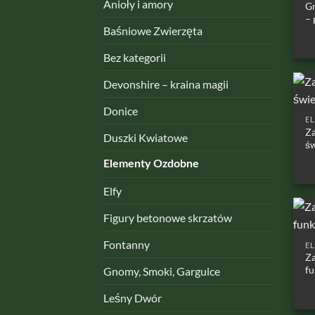
Anioły i amory
Gr
– 
Baśniowe Zwierzęta
Bez kategorii
Devonshire – kraina magii
Donice
E
Za
Duszki Kwiatowe
św
Elementy Ozdobne
Elfy
Figury betonowe skrzatów
Fontanny
E
Za
fu
Gnomy, Smoki, Gargulce
Leśny Dwór