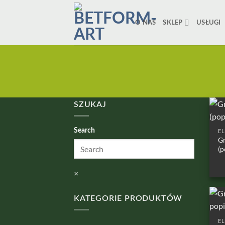
Przewiń
do
O NAS
SKLEP
USŁUGI
zawartości
SZUKAJ
Search
E
Gr
(p
×
KATEGORIE PRODUKTÓW
E