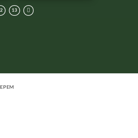
12
13
LEPEM