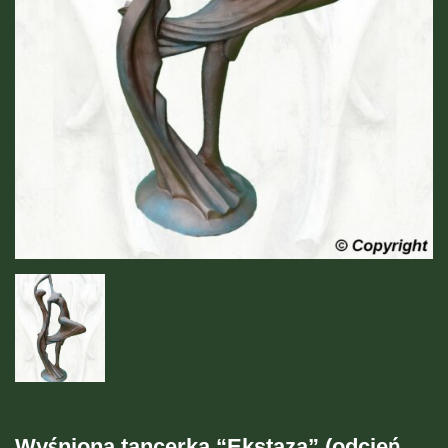
Wyśniona tancerka “Ekstaza” (odcień