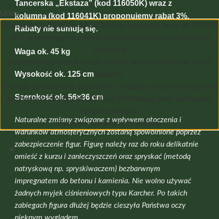
Tancerska „Ekstaza” (kod 116050K) wraz z
Urlop
kolumną (kod 116041K) proponujemy rabat 3%.
W dniach 01.08.2026-17.08.2026 pracownicy firmy BETFORM
Rabaty nie sumują się.
ART przebywają na urlopie wypoczynkowym i sklep będzie
nieczynny.
Waga ok. 45 kg
Zamówienia złożone w tym okresie będę realizowane po 18
Wysokość ok. 125 cm
sierpnia.
Z uwagi na dużą ilość zamówień i zbliżający się urlop wszystkie
Szerokość ok. 56×36 cm
zamówienia złożone od 17 lipca 2026 mogą mieć wydłużony
termin realizacji.
Naturalne zmiany związane z wpływem otoczenia i
Życzymy słonecznych wakacji
warunków atmosferycznych zostaną spowolnione poprzez
zabezpieczenie figur. Figurę należy raz do roku delikatnie
×
omieść z kurzu i zanieczyszczeń oraz spryskać (metodą
natryskową np. spryskiwaczem) bezbarwnym
impregnatem do betonu i kamienia. Nie wolno używać
żadnych myjek ciśnieniowych typu Karcher. Po takich
zabiegach figura dłużej będzie cieszyła Państwa oczy
pięknym wyglądem.