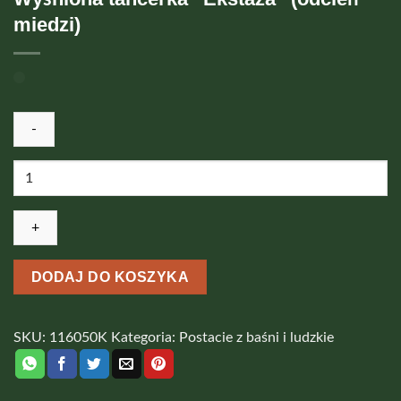
miedzi)
ilość
Wyśniona
tancerka
“Ekstaza”
(odcień
miedzi)
DODAJ DO KOSZYKA
SKU:
116050K
Kategoria:
Postacie z baśni i ludzkie