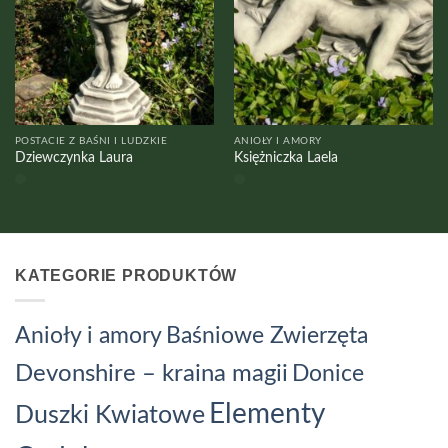
POSTACIE Z BAŚNI I LUDZKIE
ANIOŁY I AMORY
Dziewczynka Laura
Księżniczka Laela
KATEGORIE PRODUKTÓW
Baśniowe Zwierzęta
Anioły i amory
Devonshire – kraina magii
Donice
Elementy
Duszki Kwiatowe