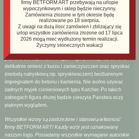
rabat 3%.
firmy BETFORM ART przebywają na urlopie
wypoczynkowym i sklep będzie nieczynny.
Zamówienia złożone w tym okresie będę
Waga ok. 2,5 kg
realizowane po 18 sierpnia.
Z uwagi na dużą ilość zamówień i zbliżający się
Wysokość ok. 18 cm
urlop wszystkie zamówienia złożone od 17 lipca
2026 mogą mieć wydłużony termin realizacji.
Naturalne zmiany związane z wpływem otoczenia i
Życzymy słonecznych wakacji
warunków atmosferycznych zostaną spowolnione
poprzez zabezpieczenie figur. Figurę należy raz do roku
delikatnie omieść z kurzu i zanieczyszczeń oraz spryskać
(metodą natryskową np. spryskiwaczem) bezbarwnym
impregnatem do betonu i kamienia. Nie wolno używać
żadnych myjek ciśnieniowych typu Karcher. Po takich
zabiegach figura dłużej będzie cieszyła Państwa oczy
pięknym wyglądem.
Wszystkie wzory są zastrzeżone i stanowią własność
firmy BETFORM ART! Każdy wzór jest oznakowany
naszym logo. Posiadamy wszystkie wymagane autorskie