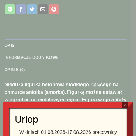
OPIS
INFORMACJE DODATKOWE
OPINIE (0)
Nieduża figurka betonowa słodkiego, śpiącego na
chmurce aniołka (amorka). Figurkę można ustawiać
w ogrodzie na metalowym pręcie. Figura w sprzedaży
×
bez statywu.
Urlop
Przy zakupie dwóch figurek z kompletu aniołków:
Amatiel (19-91010), Kamali (19-91007) proponujemy
W dniach 01.08.2026-17.08.2026 pracownicy