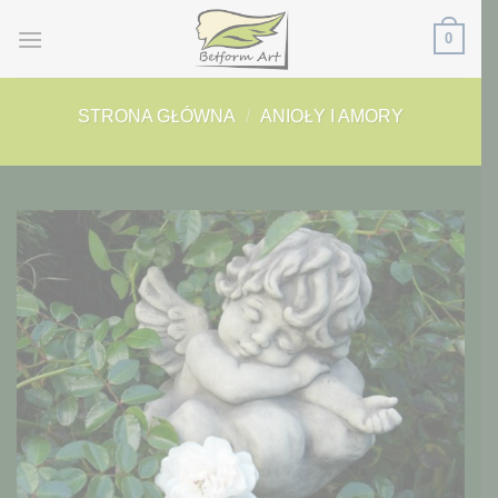
Przewiń
0
do
zawartości
STRONA GŁÓWNA
/
ANIOŁY I AMORY