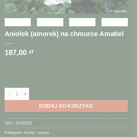
Aniołek (amorek) na chmurce Amatiel
187,00
zł
ilość Aniołek (amorek) na chmurce Amatiel
DODAJ DO KOSZYKA
SKU:
19-91010
Kategoria:
Anioły i amory