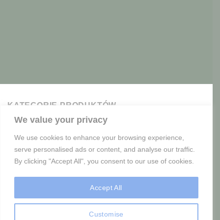
KATEGORIE PRODUKTÓW
We value your privacy
Anioły i amory
Baśniowe Zwierzęta
Devonshire – kraina magii
We use cookies to enhance your browsing experience,
Donice
Duszki Kwiatowe
Elementy Ozdobne
Elfy
serve personalised ads or content, and analyse our traffic.
By clicking "Accept All", you consent to our use of cookies.
Figury betonowe skrzatów
Fontanny
Gnomy, Smoki, Gargulce
Leśny Dwór
Magiczne grzyby
Accept All
Nowości
Postacie z baśni i ludzkie
Promocja!!!
Trolle, Krasnoludy i Orkowie
Customise