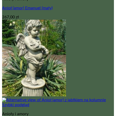
Anioł (amor) Emanuel (mały)
267,00
zł
Szybki podgląd
Anioły i amory