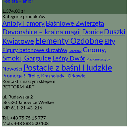
Kobieta – anioł
1.574,00
zł
Kategorie produktów
Baśniowe Zwierzęta
Anioły i amory
Devonshire – kraina magii
Duszki
Donice
Elementy Ozdobne
Kwiatowe
Elfy
Gnomy,
Figury betonowe skrzatów
Fontanny
Smoki, Gargulce
Leśny Dwór
Magiczne grzyby
Postacie z baśni i ludzkie
Nowości
Promocja!!!
Trolle, Krasnoludy i Orkowie
Kontakt z naszym sklepem
BETFORM-ART
ul. Rudawska 2
58-520 Janowice Wielkie
NIP 611-21-43-216
Tel. +48 75 75 15 777
Mob. +48 883 500 108