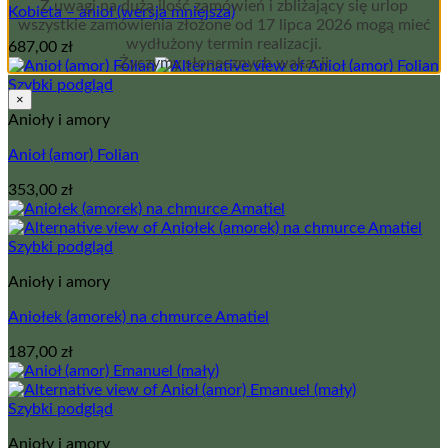
Z uwagi na dużą ilość zamówień i zbliżający się urlop
Kobieta – anioł (wersja mniejsza)
wszystkie zamówienia złożone od 17 lipca 2026 mogą mieć
wydłużony termin realizacji.
687,00
zł
Życzymy słonecznych wakacji
Szybki podgląd
×
Anioły i amory
Anioł (amor) Folian
353,00
zł
Szybki podgląd
Anioły i amory
Aniołek (amorek) na chmurce Amatiel
187,00
zł
Szybki podgląd
Anioły i amory