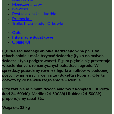
Magiczne grzyby
Nowości
Postacie z baśni i ludzkie
Promocja!!!
Trolle, Krasnoludy i Orkowie
Opis
Informacje dodatkowe
Opinie (0)
Figurka zadumanego aniołka siedzącego w na pniu. W
rękach aniołek może trzymać świeczkę (tylko do małych
świeczek typu podgrzewacze). Figura pięknie się prezentuje
w zacienionych, romantycznych zakątkach ogrodu. W
sprzedaży posiadamy również figurki aniołków w podobnej
pozycji w mniejszym rozmiarze (Buketta i Rubina). Oferta
dotyczy tylko największego anioła – Merilla.
Przy zakupie minimum dwóch aniołów z kompletu: Buketta
(kod 24-50040), Merilla (24-50038) i Rubina (24-50039)
proponujemy rabat 3%.
Waga ok. 33 kg