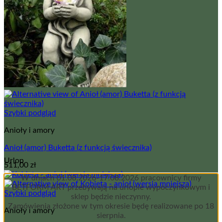
Szybki podgląd
Anioły i amory
Anioł (amor) Buketta (z funkcją świecznika)
Urlop
511,00
zł
W dniach 01.08.2026-17.08.2026 pracownicy firmy
BETFORM ART przebywają na urlopie wypoczynkowym i
Szybki podgląd
sklep będzie nieczynny.
Zamówienia złożone w tym okresie będę realizowane po 18
Anioły i amory
sierpnia.