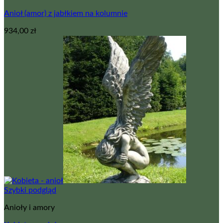
Anioł (amor) z jabłkiem na kolumnie
934,00
zł
Szybki podgląd
Anioły i amory