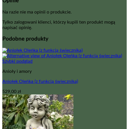
Opinie
Na razie nie ma opinii o produkcie.
Tylko zalogowani klienci, którzy kupili ten produkt mogą
napisać opinię.
Podobne produkty
Szybki podgląd
Anioły i amory
Aniołek Oleńka (z funkcją świecznika)
529,00
zł