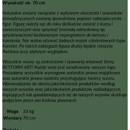
Wysokość ok. 70 cm
Naturalne zmiany związane z wpływem otoczenia i warunków
atmosferycznych zostaną spowolnione poprzez zabezpieczenie
figur. Figurę należy raz do roku delikatnie omieść z kurzu i
zanieczyszczeń oraz spryskać (metodą natryskową np.
spryskiwaczem) bezbarwnym impregnatem do betonu i
kamienia. Nie wolno używać żadnych myjek ciśnieniowych typu
Karcher. Po takich zabiegach figura dłużej będzie cieszyła
Państwa oczy pięknym wyglądem.
Wszystkie wzory są zastrzeżone i stanowią własność firmy
BETFORM ART! Każdy wzór jest oznakowany naszym logo.
Posiadamy wszystkie wymagane autorskie prawa majątkowe
oraz autorskie prawa osobiste przysługujące twórcy wzoru.
Wprowadzania do obrotu jakichkolwiek produktów według
naszych wzorów oraz jakichkolwiek produktów naśladujących,
kopiujących lub upodabniających się do naszych wzorów skutkuje
podjęciem przez nas kroków prawnych.
Waga
33 kg
Wymiary
70 cm