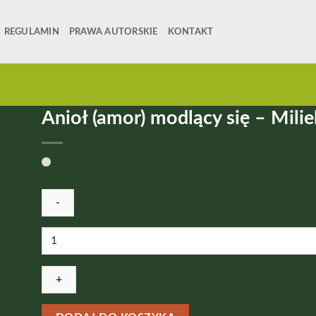
REGULAMIN
PRAWA AUTORSKIE
KONTAKT
Anioł (amor) modlący się – Milie
ilość
Anioł
(amor)
modlący
się
-