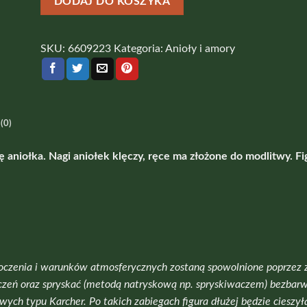
DODAJ DO KOSZYKA
Miliel
SKU:
6609223
Kategoria:
Anioły i amory
(0)
 aniołka. Nagi aniołek klęczy, ręce ma złożone do modlitwy. F
zenia i warunków atmosferycznych zostaną spowolnione poprzez zab
yszczeń oraz spryskać (metodą natryskową np. spryskiwaczem) bezba
wych typu Karcher. Po takich zabiegach figura dłużej będzie ciesz