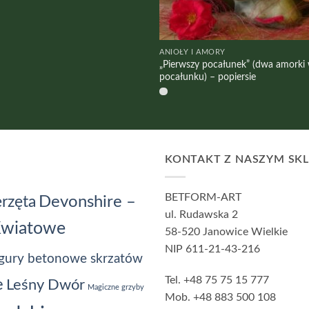
ANIOŁY I AMORY
„Pierwszy pocałunek” (dwa amorki
pocałunku) – popiersie
KONTAKT Z NASZYM SK
BETFORM-ART
Devonshire –
rzęta
ul. Rudawska 2
Kwiatowe
58-520 Janowice Wielkie
NIP 611-21-43-216
gury betonowe skrzatów
Tel. +48 75 75 15 777
e
Leśny Dwór
Magiczne grzyby
Mob. +48 883 500 108