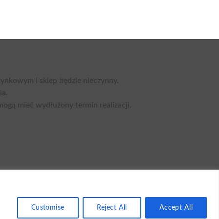
nkowym i sklep będzie nieczynny.
ia.
mogą mieć wydłużony termin realizacji.
Customise
Reject All
Accept All