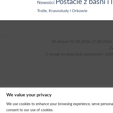
Postacie z baśni i 
Nowości
Trolle, Krasnoludy i Orkowie
Urlop
W dniach 01.08.2026-17.08.2026 
Za
Z uwagi na dużą ilość zamówień i zbli
×
We value your privacy
We use cookies to enhance your browsing experience, serve personalise
consent to our use of cookies.