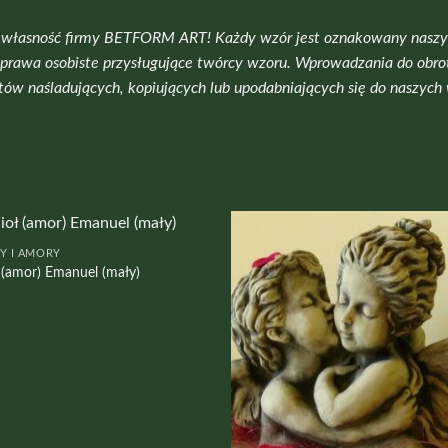
ią własność firmy BETFORM ART! Każdy wzór jest oznakowany nas
 prawa osobiste przysługujące twórcy wzoru. Wprowadzania do obr
ów naśladujących, kopiujących lub upodabniających się do naszych
Y I AMORY
 (amor) Emanuel (mały)