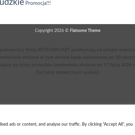
ludzkie
Promocja!!!
Copyright 2026 ©
Flatsome Theme
pracownicy firmy BETFORM ART przebywają na urlopie wypoczy
mówienia złożone w tym okresie będę realizowane po 18 sierpn
żający się urlop wszystkie zamówienia złożone od 17 lipca 2026 
Życzymy słonecznych wakacji
d ads or content, and analyse our traffic. By clicking "Accept All", you