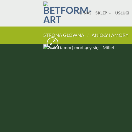
Przewiń
do
O NAS
SKLEP
USŁUGI
zawartości
STRONA GŁÓWNA
/
ANIOŁY I AMORY