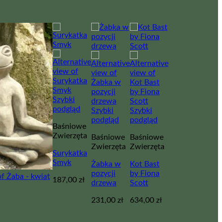
Szybki
podgląd
Szybki
Szybki
podgląd
podgląd
Baśniowe
Zwierzęta
Baśniowe
Baśniowe
Zwierzęta
Zwierzęta
Surykatka
Smyk
Żabka w
Kot Bast
pozycji
by Fiona
187,00
zł
drzewa
Scott
231,00
zł
634,00
zł
a