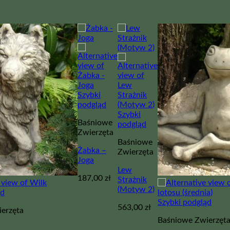
Szybki
podgląd
Szybki
Baśniowe
podgląd
Zwierzęta
Baśniowe
Żabka –
Zwierzęta
Joga
Lew
187,00
zł
Strażnik
(Motyw 2)
ąd
Szybki podgląd
563,00
zł
erzęta
Baśniowe Zwierzęt