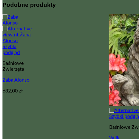
Podobne produkty
Szybki
podgląd
Baśniowe
Zwierzęta
Żaba Alonso
682,00
zł
Szybki podgl
Baśniowe Zwi
Wilk