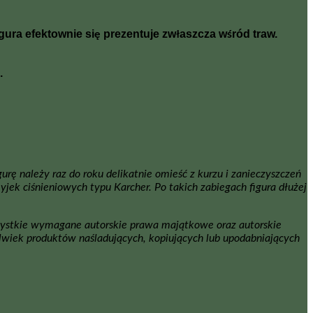
ura efektownie się prezentuje zwłaszcza wśród traw.
.
ę należy raz do roku delikatnie omieść z kurzu i zanieczyszczeń
k ciśnieniowych typu Karcher. Po takich zabiegach figura dłużej
ystkie wymagane autorskie prawa majątkowe oraz autorskie
wiek produktów naśladujących, kopiujących lub upodabniających