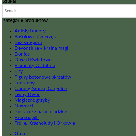
Szukaj
Kategorie produktów
Anioły i amory
Baśniowe Zwierzęta
Bez kategorii
Devonshire – kraina magii
Donice
Duszki Kwiatowe
Elementy Ozdobne
Elfy
Figury betonowe skrzatów
Fontanny
Gnomy, Smoki, Gargulce
Leśny Dwór
Magiczne grzyby
Nowości
Postacie z baśni i ludzkie
Promocja!!!
Trolle, Krasnoludy i Orkowie
Opis