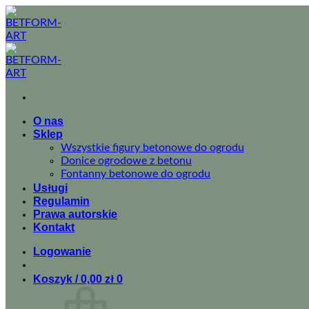
Przewiń
do
zawartości
O nas
Sklep
Wszystkie figury betonowe do ogrodu
Donice ogrodowe z betonu
Fontanny betonowe do ogrodu
Usługi
Regulamin
Prawa autorskie
Kontakt
Logowanie
Koszyk /
0,00
zł
0