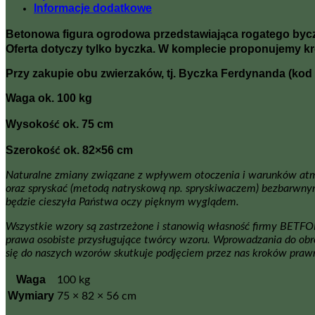
Informacje dodatkowe
Betonowa figura ogrodowa przedstawiająca rogatego byczka
Oferta dotyczy tylko byczka. W komplecie proponujemy kr
Przy zakupie obu zwierzaków, tj. Byczka Ferdynanda (kod 
Waga ok. 100 kg
Wysokość ok. 75 cm
Szerokość ok. 82×56 cm
Naturalne zmiany związane z wpływem otoczenia i warunków atmosf
oraz spryskać (metodą natryskową np. spryskiwaczem) bezbarwnym
będzie cieszyła Państwa oczy pięknym wyglądem.
Wszystkie wzory są zastrzeżone i stanowią własność firmy BETF
prawa osobiste przysługujące twórcy wzoru. Wprowadzania do obr
się do naszych wzorów skutkuje podjęciem przez nas kroków praw
Waga
100 kg
Wymiary
75 × 82 × 56 cm