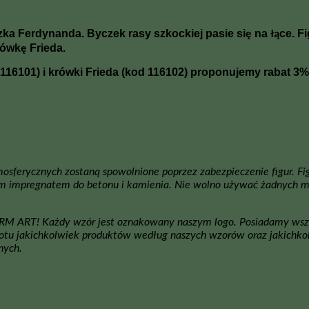
 Ferdynanda. Byczek rasy szkockiej pasie się na łące. Fig
ówkę Frieda.
116101) i krówki Frieda (kod 116102) proponujemy rabat 3%
erycznych zostaną spowolnione poprzez zabezpieczenie figur. Figur
 impregnatem do betonu i kamienia. Nie wolno używać żadnych myje
ORM ART! Każdy wzór jest oznakowany naszym logo. Posiadamy wsz
otu jakichkolwiek produktów według naszych wzorów oraz jakichkol
nych.