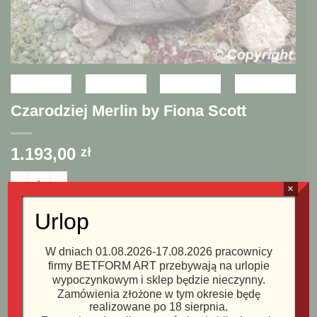
Czarodziej Merlin by Fiona Scott
1.193,00
zł
ilość Czarodziej Merlin by Fiona Scott
×
DODAJ DO KOSZYKA
Urlop
W dniach 01.08.2026-17.08.2026 pracownicy
SKU:
PGS050
firmy BETFORM ART przebywają na urlopie
Kategorie:
Devonshire – kraina magii
,
Postacie z baśni i ludzkie
wypoczynkowym i sklep będzie nieczynny.
Zamówienia złożone w tym okresie będę
realizowane po 18 sierpnia.