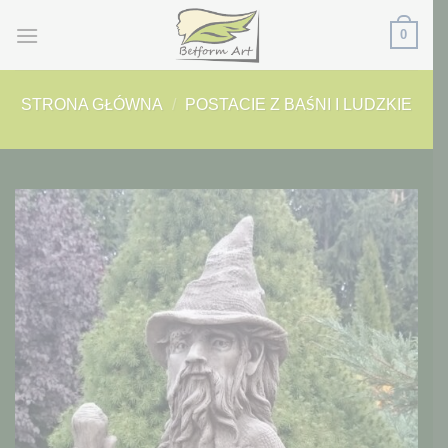
Przewiń
0
do
zawartości
STRONA GŁÓWNA
/
POSTACIE Z BAŚNI I LUDZKIE