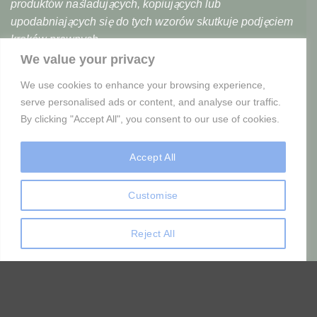
produktów naśladujących, kopiujących lub
upodabniających się do tych wzorów skutkuje podjęciem
kroków prawnych.
We value your privacy
We use cookies to enhance your browsing experience,
PODOBNE PRODUKTY
serve personalised ads or content, and analyse our traffic.
By clicking "Accept All", you consent to our use of cookies.
POSTACIE Z BAŚNI I LUDZKIE
ELFY
Accept All
Popiersie chłopca
Skrzat Kasper
577,00
zł
786,00
zł
Customise
Reject All