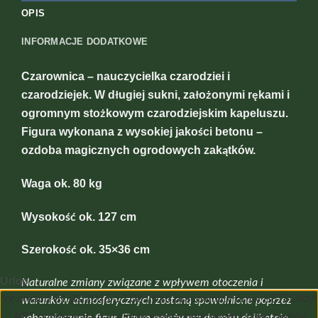
OPIS
INFORMACJE DODATKOWE
Czarownica – nauczycielka czarodziei i
czarodziejek. W długiej sukni, założonymi rękami i
ogromnym stożkowym czarodziejskim kapeluszu.
Figura wykonana z wysokiej jakości betonu –
ozdoba magicznych ogrodowych zakątków.
Waga ok. 80 kg
Wysokość ok. 127 cm
Szerokość ok. 35×36 cm
Urlop
Naturalne zmiany związane z wpływem otoczenia i
W dniach 01.08.2026-17.08.2026 pracownicy firmy BETFORM
warunków atmosferycznych zostaną spowolnione poprzez
ART przebywają na urlopie wypoczynkowym i sklep będzie