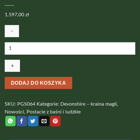
1.597,00
zł
ilość
Czarownica
Medea
by
Fiona
Scott
DODAJ DO KOSZYKA
SKU:
PGS064
Kategorie:
Devonshire – kraina magii
,
Nowości
,
Postacie z baśni i ludzkie