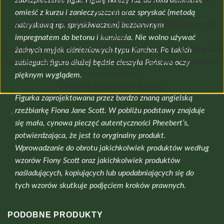
zabezpieczenie figur. Figurę należy raz do roku delikatnie
nieczynny.
omieść z kurzu i zanieczyszczeń oraz spryskać (metodą
Zamówienia złożone w tym okresie będę realizowane po 18
natryskową np. spryskiwaczem) bezbarwnym
sierpnia.
impregnatem do betonu i kamienia. Nie wolno używać
Z uwagi na dużą ilość zamówień i zbliżający się urlop wszystkie
żadnych myjek ciśnieniowych typu Karcher. Po takich
zamówienia złożone od 17 lipca 2026 mogą mieć wydłużony
zabiegach figura dłużej będzie cieszyła Państwa oczy
termin realizacji.
pięknym wyglądem.
Życzymy słonecznych wakacji
Figurka zaprojektowana przez bardzo znaną angielską
rzeźbiarkę Fiona Jane Scott. W pobliżu podstawy znajduje
×
się mała, cynowa pieczęć autentyczności Pheebert’s,
potwierdzająca, że jest to oryginalny produkt.
Wprowadzanie do obrotu jakichkolwiek produktów według
wzorów Fiony Scott oraz jakichkolwiek produktów
naśladujących, kopiujących lub upodabniających się do
tych wzorów skutkuje podjęciem kroków prawnych.
PODOBNE PRODUKTY