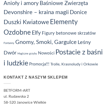
Baśniowe Zwierzęta
Anioły i amory
Devonshire – kraina magii
Donice
Elementy
Duszki Kwiatowe
Ozdobne
Elfy
Figury betonowe skrzatów
Gnomy, Smoki, Gargulce
Leśny
Fontanny
Postacie z baśni
Dwór
Nowości
Magiczne grzyby
i ludzkie
Promocja!!!
Trolle, Krasnoludy i Orkowie
KONTAKT Z NASZYM SKLEPEM
BETFORM-ART
ul. Rudawska 2
58-520 Janowice Wielkie