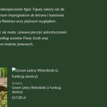
ezpieczenie figur. Figurę należy raz do
rwnym impregnatem do betonu i kamienia.
yła Państwa oczy pięknym wyglądem.
e się mała, cynowa pieczęć autentyczności
według wzorów Fiony Scott oraz
ciem kroków prawnych.
DONICE
Gnom Leśny Wierzbnik (z funkcją
donicy)
617,00
zł