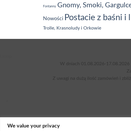
Gnomy, Smoki, Gargulc
Fontanny
Postacie z baśni i 
Nowości
Trolle, Krasnoludy i Orkowie
Urlop
W dniach 01.08.2026-17.08.2026 
Za
Z uwagi na dużą ilość zamówień i zbli
×
We value your privacy