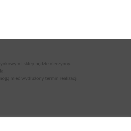
nkowym i sklep będzie nieczynny.
ia.
mogą mieć wydłużony termin realizacji.