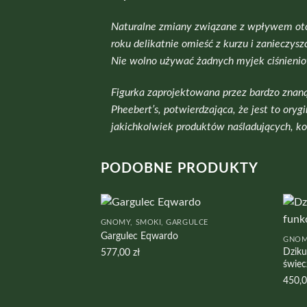
Naturalne zmiany związane z wpływem otoc
roku delikatnie omieść z kurzu i zaniecz
Nie wolno używać żadnych myjek ciśnienio
Figurka zaprojektowana przez bardzo znaną
Pheebert’s, potwierdzająca, że jest to or
jakichkolwiek produktów naśladujących, k
PODOBNE PRODUKTY
GNOMY, SMOKI, GARGULCE
Gargulec Eqwardo
GNOM
Dziku
577,00
zł
świec
450,