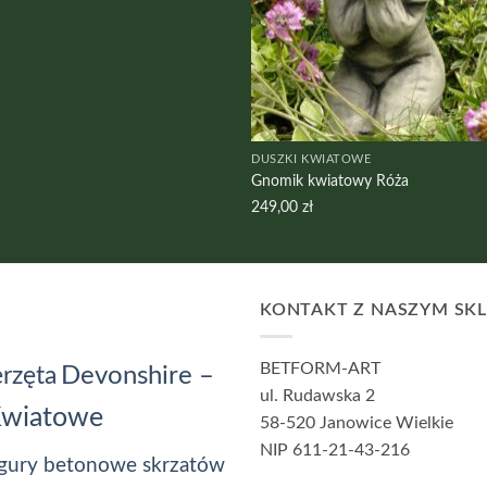
DUSZKI KWIATOWE
Gnomik kwiatowy Róża
249,00
zł
KONTAKT Z NASZYM SK
BETFORM-ART
Devonshire –
rzęta
ul. Rudawska 2
Kwiatowe
58-520 Janowice Wielkie
NIP 611-21-43-216
gury betonowe skrzatów