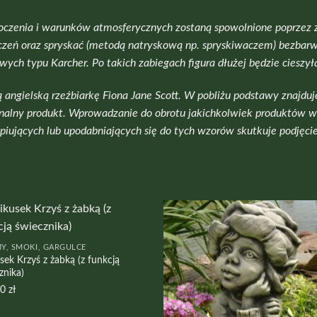
zenia i warunków atmosferycznych zostaną spowolnione poprzez zab
yszczeń oraz spryskać (metodą natryskową np. spryskiwaczem) bezba
wych typu Karcher. Po takich zabiegach figura dłużej będzie ciesz
 angielską rzeźbiarkę Fiona Jane Scott. W pobliżu podstawy znajduj
yginalny produkt. Wprowadzanie do obrotu jakichkolwiek produktów 
opiujących lub upodabniających się do tych wzorów skutkuje podję
Y, SMOKI, GARGULCE
sek Krzyś z żabką (z funkcją
znika)
00
zł