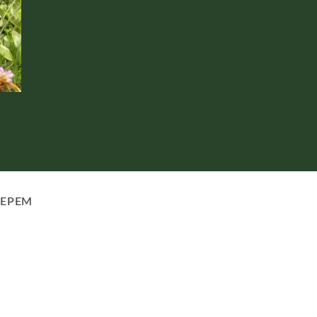
GNOMY, SMOKI, GARG
Gargulec Katana
607,00
zł
LEPEM