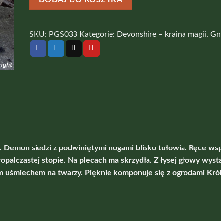
DODAJ DO KOSZYKA
SKU:
PGS033
Kategorie:
Devonshire – kraina magii
,
Gn
Demon siedzi z podwiniętymi nogami blisko tułowia. Ręce wsp
ropalczastej stopie. Na plecach ma skrzydła. Z łysej głowy wyst
 uśmiechem na twarzy. Pięknie komponuje się z ogrodami Król