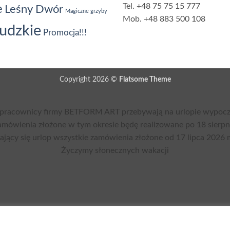
Tel. +48 75 75 15 777
e
Leśny Dwór
Magiczne grzyby
Mob. +48 883 500 108
ludzkie
Promocja!!!
Copyright 2026 ©
Flatsome Theme
pracownicy firmy BETFORM ART przebywają na urlopie wypoczy
mówienia złożone w tym okresie będę realizowane po 18 sierpn
żający się urlop wszystkie zamówienia złożone od 17 lipca 2026 
Życzymy słonecznych wakacji