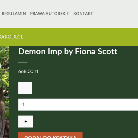
REGULAMIN
PRAWA AUTORSKIE
KONTAKT
GARGULCE
Demon Imp by Fiona Scott
668,00
zł
ilość
Demon
Imp
by
Fiona
Scott