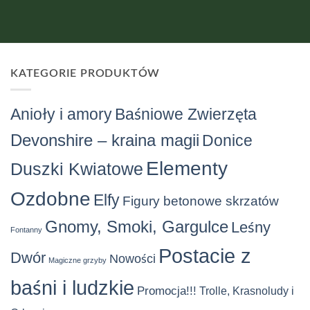
KATEGORIE PRODUKTÓW
Anioły i amory
Baśniowe Zwierzęta
Devonshire – kraina magii
Donice
Elementy
Duszki Kwiatowe
Ozdobne
Elfy
Figury betonowe skrzatów
Gnomy, Smoki, Gargulce
Leśny
Fontanny
Postacie z
Dwór
Nowości
Magiczne grzyby
baśni i ludzkie
Promocja!!!
Trolle, Krasnoludy i