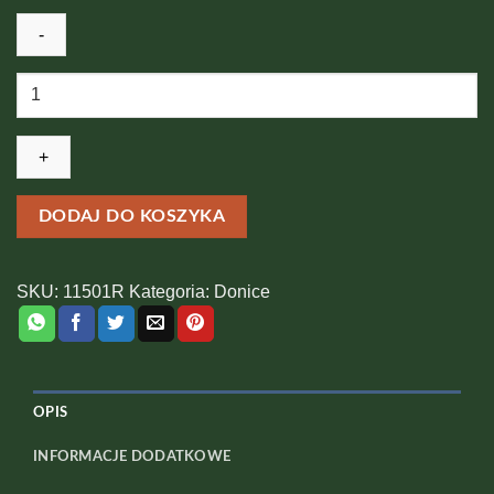
ilość
Donica
głowa
-
Kobieta
(odcień
DODAJ DO KOSZYKA
rdzy)
SKU:
11501R
Kategoria:
Donice
OPIS
INFORMACJE DODATKOWE