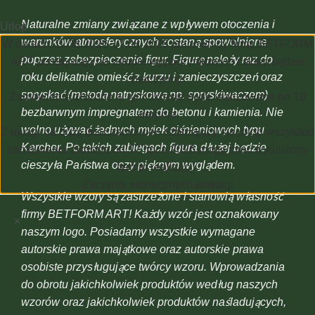
Naturalne zmiany związane z wpływem otoczenia i
Urlop
warunków atmosferycznych zostaną spowolnione
W dniach 01.08.2026-17.08.2026 pracownicy firmy BETFORM
poprzez zabezpieczenie figur. Figurę należy raz do
ART przebywają na urlopie wypoczynkowym i sklep będzie
roku delikatnie omieść z kurzu i zanieczyszczeń oraz
nieczynny.
spryskać (metodą natryskową np. spryskiwaczem)
Zamówienia złożone w tym okresie będę realizowane po 18
bezbarwnym impregnatem do betonu i kamienia. Nie
sierpnia.
wolno używać żadnych myjek ciśnieniowych typu
Z uwagi na dużą ilość zamówień i zbliżający się urlop wszystkie
Karcher. Po takich zabiegach figura dłużej będzie
zamówienia złożone od 17 lipca 2026 mogą mieć wydłużony
cieszyła Państwa oczy pięknym wyglądem.
termin realizacji.
Życzymy słonecznych wakacji
Wszystkie wzory są zastrzeżone i stanowią własność
firmy BETFORM ART! Każdy wzór jest oznakowany
×
naszym logo. Posiadamy wszystkie wymagane
autorskie prawa majątkowe oraz autorskie prawa
osobiste przysługujące twórcy wzoru. Wprowadzania
do obrotu jakichkolwiek produktów według naszych
wzorów oraz jakichkolwiek produktów naśladujących,