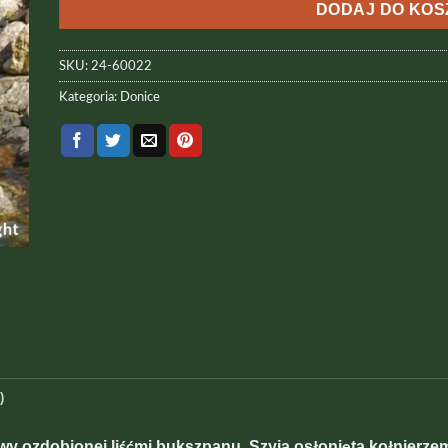
DODAJ DO KO
SKU:
24-60022
Kategoria:
Donice
)
wy ozdobionej liśćmi bukszpanu. Szyja osłonięta kołnier