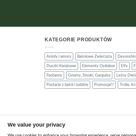
KATEGORIE PRODUKTÓW
Anioły i amory
Baśniowe Zwierzęta
Devonshire
Duszki Kwiatowe
Elementy Ozdobne
Elfy
F
Fontanny
Gnomy, Smoki, Gargulce
Leśny Dwó
Postacie z baśni i ludzkie
Promocja!!!
Trolle, K
We value your privacy
We use cookies to enhance your browsing experience, serve personalise