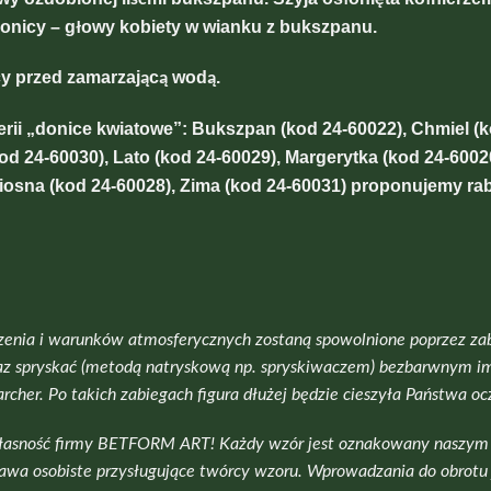
donicy – głowy kobiety w wianku z bukszpanu.
y przed zamarzającą wodą.
ii „donice kwiatowe”: Bukszpan (kod 24-60022), Chmiel (k
kod 24-60030), Lato (kod 24-60029), Margerytka (kod 24-6002
iosna (kod 24-60028), Zima (kod 24-60031) proponujemy ra
nia i warunków atmosferycznych zostaną spowolnione poprzez zabezp
oraz spryskać (metodą natryskową np. spryskiwaczem) bezbarwnym i
cher. Po takich zabiegach figura dłużej będzie cieszyła Państwa 
 własność firmy BETFORM ART! Każdy wzór jest oznakowany naszy
rawa osobiste przysługujące twórcy wzoru. Wprowadzania do obrot