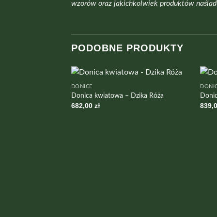
wzorów oraz jakichkolwiek produktów naśladu
PODOBNE PRODUKTY
DONICE
DONI
Donica kwiatowa – Dzika Róża
Doni
682,00
zł
839,