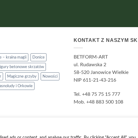
KONTAKT Z NASZYM S
BETFORM-ART
 – kraina magii
Donice
ul. Rudawska 2
igury betonowe skrzatów
58-520 Janowice Wielkie
r
Magiczne grzyby
Nowości
NIP 611-21-43-216
rasnoludy i Orkowie
Tel. +48 75 75 15 777
Mob. +48 883 500 108
Flatsome Theme
Copyright 2026 ©
d ads or content, and analyse our traffic. By clicking "Accept All", you