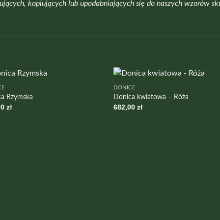
jących, kopiujących lub upodabniających się do naszych wzorów sk
CE
DONICE
ca Rzymska
Donica kwiatowa – Róża
00
zł
682,00
zł