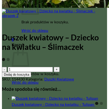
Brak produktów w koszyku.
Wróć do sklepu
Duszek kwiatowy – Dziecko
0
Koszyk
na kwiatku – Ślimaczek
ilość
Duszek
Brak produktów w koszyku.
Dodaj do koszyka
kwiatowy
SKU:
114430
Kategoria:
Duszki Kwiatowe
Wróć do sklepu
-
Dziecko
Może spodoba się również…
na
kwiatku
-
Duszek kwiatowy - Dziecko na kwiatku - Tulipan
Ślimaczek