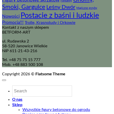
Figury betonowe skrzatów
Fontanny
Smoki, Gargulce
Leśny Dwór
Magiczne grzyby
Postacie z baśni i ludzkie
Nowości
Promocja!!!
Trolle, Krasnoludy i Orkowie
Kontakt z naszym sklepem
BETFORM-ART
ul. Rudawska 2
58-520 Janowice Wielkie
NIP 611-21-43-216
Tel. +48 75 75 15 777
Mob. +48 883 500 108
Flatsome Theme
Copyright 2026 ©
O nas
Sklep
Wszystkie figury betonowe do ogrodu