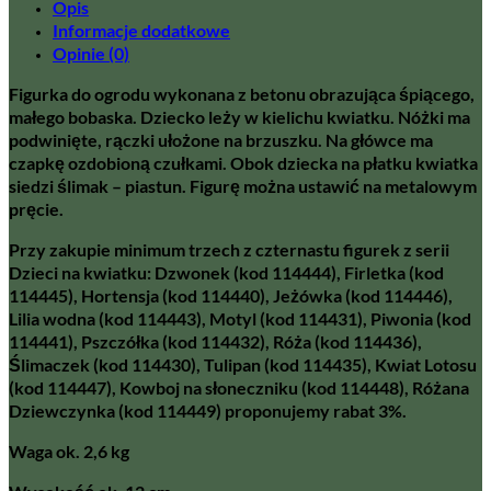
Opis
Informacje dodatkowe
Opinie (0)
Figurka do ogrodu wykonana z betonu obrazująca śpiącego,
małego bobaska. Dziecko leży w kielichu kwiatku. Nóżki ma
podwinięte, rączki ułożone na brzuszku. Na główce ma
czapkę ozdobioną czułkami. Obok dziecka na płatku kwiatka
siedzi ślimak – piastun. Figurę można ustawić na metalowym
pręcie.
Przy zakupie minimum trzech z czternastu figurek z serii
Dzieci na kwiatku: Dzwonek (kod 114444), Firletka (kod
114445), Hortensja (kod 114440), Jeżówka (kod 114446),
Lilia wodna (kod 114443), Motyl (kod 114431), Piwonia (kod
114441), Pszczółka (kod 114432), Róża (kod 114436),
Ślimaczek (kod 114430), Tulipan (kod 114435), Kwiat Lotosu
(kod 114447), Kowboj na słoneczniku (kod 114448), Różana
Dziewczynka (kod 114449) proponujemy rabat 3%.
Waga ok. 2,6 kg