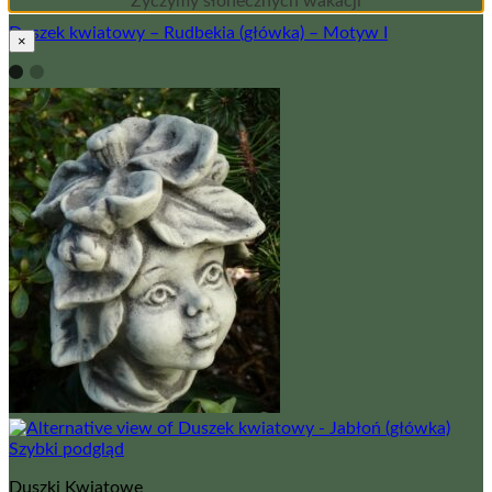
Życzymy słonecznych wakacji
Duszek kwiatowy – Rudbekia (główka) – Motyw I
×
Szybki podgląd
Duszki Kwiatowe