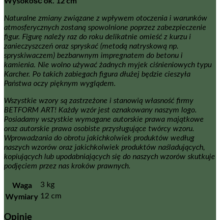
Wysokość ok. 12 cm
Naturalne zmiany związane z wpływem otoczenia i warunków
atmosferycznych zostaną spowolnione poprzez zabezpieczenie
figur. Figurę należy raz do roku delikatnie omieść z kurzu i
zanieczyszczeń oraz spryskać (metodą natryskową np.
spryskiwaczem) bezbarwnym impregnatem do betonu i
kamienia. Nie wolno używać żadnych myjek ciśnieniowych typu
Karcher. Po takich zabiegach figura dłużej będzie cieszyła
Państwa oczy pięknym wyglądem.
Wszystkie wzory są zastrzeżone i stanowią własność firmy
BETFORM ART! Każdy wzór jest oznakowany naszym logo.
Posiadamy wszystkie wymagane autorskie prawa majątkowe
oraz autorskie prawa osobiste przysługujące twórcy wzoru.
Wprowadzania do obrotu jakichkolwiek produktów według
naszych wzorów oraz jakichkolwiek produktów naśladujących,
kopiujących lub upodabniających się do naszych wzorów skutkuje
podjęciem przez nas kroków prawnych.
Waga
3 kg
Wymiary
12 cm
Opinie