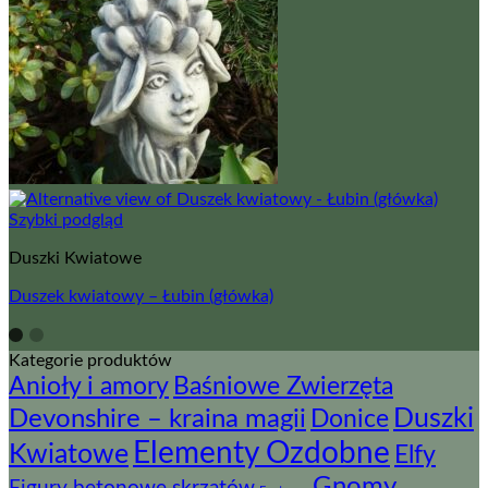
Szybki podgląd
Duszki Kwiatowe
Duszek kwiatowy – Łubin (główka)
Kategorie produktów
Baśniowe Zwierzęta
Anioły i amory
Devonshire – kraina magii
Duszki
Donice
Elementy Ozdobne
Kwiatowe
Elfy
Gnomy,