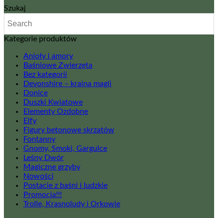
Szukaj
Kategorie produktów
Anioły i amory
Baśniowe Zwierzęta
Bez kategorii
Devonshire – kraina magii
Donice
Duszki Kwiatowe
Elementy Ozdobne
Elfy
Figury betonowe skrzatów
Fontanny
Gnomy, Smoki, Gargulce
Leśny Dwór
Magiczne grzyby
Nowości
Postacie z baśni i ludzkie
Promocja!!!
Trolle, Krasnoludy i Orkowie