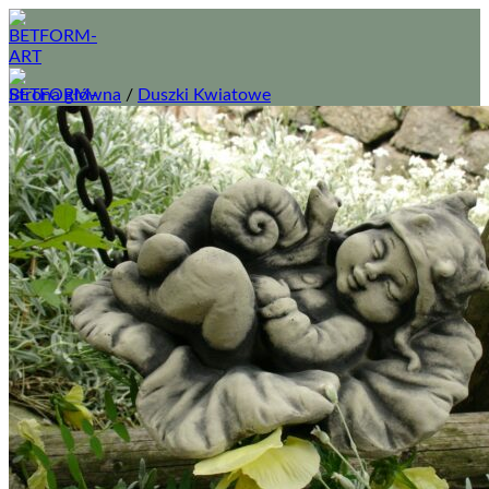
Przewiń
do
zawartości
Strona główna
/
Duszki Kwiatowe
O nas
Sklep
Wszystkie figury betonowe do ogrodu
Donice ogrodowe z betonu
Fontanny betonowe do ogrodu
Usługi
Regulamin
Prawa autorskie
Kontakt
Logowanie
Koszyk /
0,00
zł
0