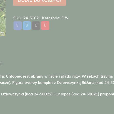
DODAJ DO KOSZYKA
(z
funkcją
świecznika)
SKU:
24-50021
Kategoria:
Elfy
0)
. Chłopiec jest ubrany w liście i płatki róży. W rękach trzyma
acze). Figura tworzy komplet z Dziewczynką Różaną (kod 24-5
: Dziewczynki (kod 24-50022) i Chłopca (kod 24-50021) propon