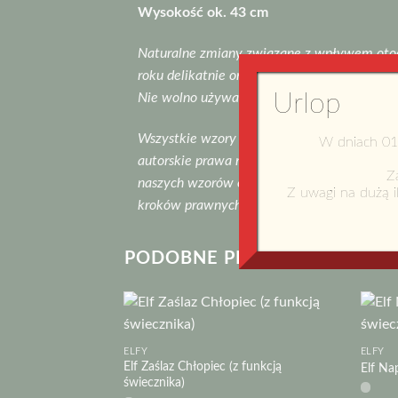
Wysokość ok. 43 cm
Naturalne zmiany związane z wpływem otocz
roku delikatnie omieść z kurzu i zanieczys
Urlop
Nie wolno używać żadnych myjek ciśnieniowy
Wszystkie wzory są zastrzeżone i stanowi
W dniach 01
autorskie prawa majątkowe oraz autorskie 
Z
naszych wzorów oraz jakichkolwiek produktó
Z uwagi na dużą i
kroków prawnych.
PODOBNE PRODUKTY
ELFY
ELFY
Elf Zaślaz Chłopiec (z funkcją
Elf Nap
świecznika)