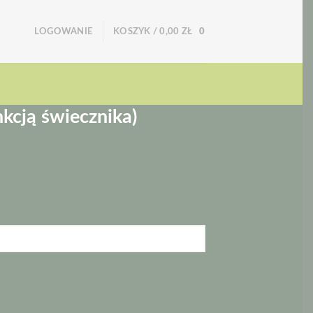
LOGOWANIE
KOSZYK /
0,00
ZŁ
0
nkcją świecznika)