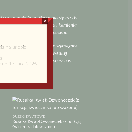
zpieczenie figur. Figurę należy raz do
×
wnym impregnatem do betonu i kamienia.
ła Państwa oczy pięknym wyglądem.
ym logo. Posiadamy wszystkie wymagane
ą na urlopie
tu jakichkolwiek produktów według
a.
wzorów skutkuje podjęciem przez nas
e od 17 lipca 2026
DUSZKI KWIATOWE
Rusałka Kwiat-Dzwoneczek (z funkcją
świecznika lub wazonu)