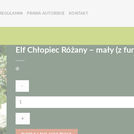
REGULAMIN
PRAWA AUTORSKIE
KONTAKT
Elf Chłopiec Różany – mały (z fu
ilość
Elf
Chłopiec
Różany
-
mały