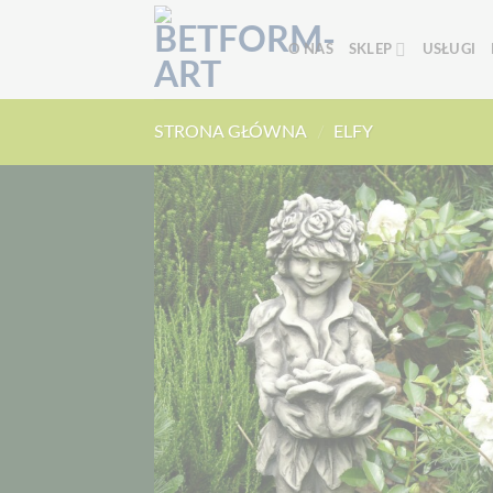
Przewiń
do
O NAS
SKLEP
USŁUGI
zawartości
STRONA GŁÓWNA
/
ELFY