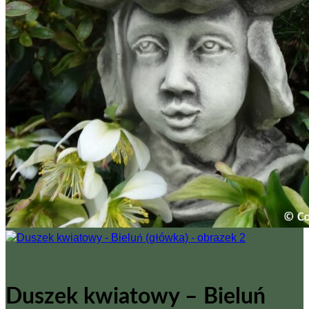
Brak produktów w koszyku.
Wróć do sklepu
0
Koszyk
Brak produktów w koszyku.
Wróć do sklepu
Duszek kwiatowy – Bieluń