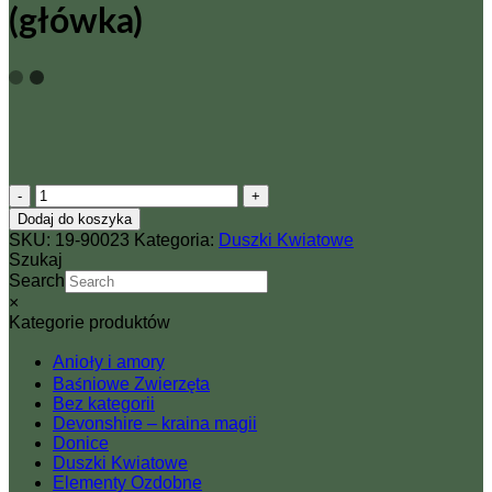
(główka)
ilość
Duszek
Dodaj do koszyka
kwiatowy
SKU:
19-90023
Kategoria:
Duszki Kwiatowe
-
Szukaj
Bieluń
Search
(główka)
×
Kategorie produktów
Anioły i amory
Baśniowe Zwierzęta
Bez kategorii
Devonshire – kraina magii
Donice
Duszki Kwiatowe
Elementy Ozdobne