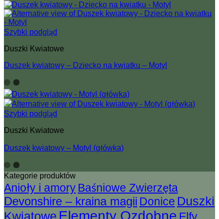
Szybki podgląd
Duszki Kwiatowe
Duszek kwiatowy – Dziecko na kwiatku – Motyl
Szybki podgląd
Duszki Kwiatowe
Duszek kwiatowy – Motyl (główka)
Kategorie produktów
Anioły i amory
Baśniowe Zwierzęta
Devonshire – kraina magii
Duszki
Donice
Elementy Ozdobne
Kwiatowe
Elfy