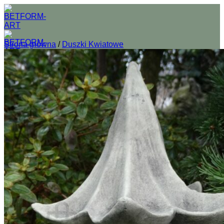
Przewiń
do
zawartości
Strona główna
/
Duszki Kwiatowe
O nas
Sklep
Wszystkie figury betonowe do ogrodu
Donice ogrodowe z betonu
Fontanny betonowe do ogrodu
Usługi
Regulamin
Prawa autorskie
Kontakt
Logowanie
Koszyk /
0,00
zł
0