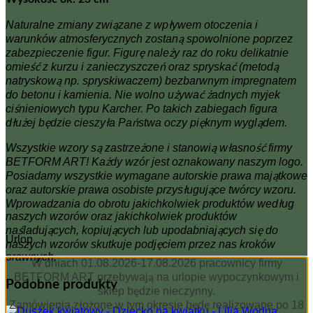
Naturalne zmiany związane z wpływem otoczenia i
warunków atmosferycznych zostaną spowolnione poprzez
zabezpieczenie figur. Figurę należy raz do roku delikatnie
omieść z kurzu i zanieczyszczeń oraz spryskać (metodą
natryskową np. spryskiwaczem) bezbarwnym impregnatem
do betonu i kamienia. Nie wolno używać żadnych myjek
ciśnieniowych typu Karcher. Po takich zabiegach figura
dłużej będzie cieszyła Państwa oczy pięknym wyglądem.
Wszystkie wzory są zastrzeżone i stanowią własność firmy
BETFORM ART! Każdy wzór jest oznakowany naszym logo.
Posiadamy wszystkie wymagane autorskie prawa majątkowe
oraz autorskie prawa osobiste przysługujące twórcy wzoru.
Wprowadzania do obrotu jakichkolwiek produktów według
naszych wzorów oraz jakichkolwiek produktów
naśladujących, kopiujących lub upodabniających się do
Urlop
naszych wzorów skutkuje podjęciem przez nas kroków
prawnych.
W dniach 01.08.2026-17.08.2026 pracownicy firmy
BETFORM ART przebywają na urlopie wypoczynkowym i
Podobne produkty
sklep będzie nieczynny.
Zamówienia złożone w tym okresie będę realizowane po 18