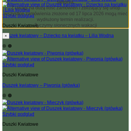
sierpnia.
Z uwagi na dużą ilość zamówień i zbliżający się urlop
wszystkie zamówienia złożone od 17 lipca 2026 mogą mieć
Szybki podgląd
wydłużony termin realizacji.
Życzymy słonecznych wakacji
Duszki Kwiatowe
Duszek kwiatowy – Dziecko na kwiatku – Lilia Wodna
×
Szybki podgląd
Duszki Kwiatowe
Duszek kwiatowy – Piwonia (główka)
Szybki podgląd
Duszki Kwiatowe