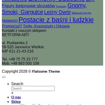
Gnomy,
Figury betonowe skrzatów
Fontanny
Smoki, Gargulce
Leśny Dwór
Magiczne grzyby
Postacie z baśni i ludzkie
Nowości
Promocja!!!
Trolle, Krasnoludy i Orkowie
Kontakt z naszym sklepem
BETFORM-ART
ul. Rudawska 2
58-520 Janowice Wielkie
NIP 611-21-43-216
Tel. +48 75 75 15 777
Mob. +48 883 500 108
Copyright 2026 ©
Flatsome Theme
Search
×
O nas
Sklep