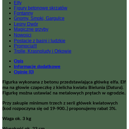
Elfy
Figury betonowe skrzatów
Fontanny
Gnomy, Smoki, Gargulce
Leśny Dwór
Magiczne grzyby
Nowości
Postacie z baśni i ludzkie
Promocja!!!
Trolle, Krasnoludy i Orkowie
Opis
Informacje dodatkowe
Opinie (0)
Figurka wykonana z betonu przedstawiająca główkę elfa. Elf
ma na głowie czapeczkę z kielicha kwiatu Bielunia (
Datura
).
Figurkę można ustawiać na metalowych prętach w ogrodzie.
Przy zakupie minimum trzech z serii główek kwiatowych
(kod rozpoczyna się od 19-900..) proponujemy rabat 3%.
Waga ok. 3 kg
Wysokość ok. 23 cm