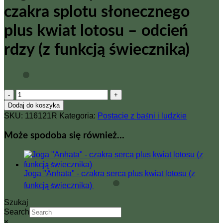
czakra splotu słonecznego
plus kwiat lotosu – odcień
rdzy (z funkcją świecznika)
ilość
Joga
Dodaj do koszyka
–
SKU:
116121R
Kategoria:
Postacie z baśni i ludzkie
Solarplexuschakra
–
Może spodoba się również…
czakra
splotu
słonecznego
plus
Joga "Anhata" - czakra serca plus kwiat lotosu (z
kwiat
lotosu
funkcją świecznika)
-
Szukaj
odcień
Search
rdzy
×
(z