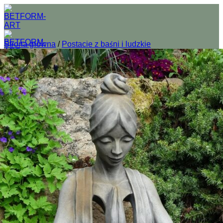
Przewiń
do
zawartości
Strona główna
/
Postacie z baśni i ludzkie
O nas
Sklep
Wszystkie figury betonowe do ogrodu
Donice ogrodowe z betonu
Fontanny betonowe do ogrodu
Usługi
Regulamin
Prawa autorskie
Kontakt
Logowanie
Koszyk /
0,00
zł
0