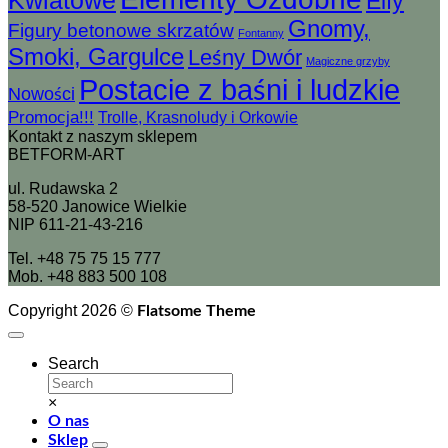
Kwiatowe
Elfy
Gnomy,
Figury betonowe skrzatów
Fontanny
Smoki, Gargulce
Leśny Dwór
Magiczne grzyby
Postacie z baśni i ludzkie
Nowości
Promocja!!!
Trolle, Krasnoludy i Orkowie
Kontakt z naszym sklepem
BETFORM-ART
ul. Rudawska 2
58-520 Janowice Wielkie
NIP 611-21-43-216
Tel. +48 75 75 15 777
Mob. +48 883 500 108
Copyright 2026 ©
Flatsome Theme
Search
×
O nas
Sklep