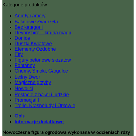
Kategorie produktów
funkcją
świecznika)
Anioły i amory
Baśniowe Zwierzęta
Bez kategorii
Devonshire – kraina magii
Donice
Duszki Kwiatowe
Elementy Ozdobne
Elfy
Figury betonowe skrzatów
Fontanny
Gnomy, Smoki, Gargulce
Leśny Dwór
Magiczne grzyby
Nowości
Postacie z baśni i ludzkie
Promocja!!!
Trolle, Krasnoludy i Orkowie
Opis
Informacje dodatkowe
Nowoczesna figura ogrodowa wykonana w odcieniach rdzy