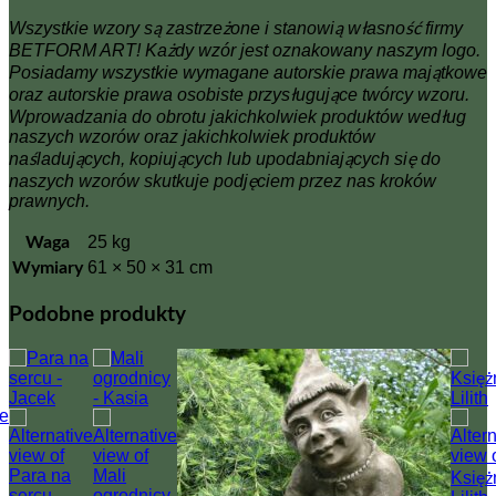
Wszystkie wzory są zastrzeżone i stanowią własność firmy
BETFORM ART! Każdy wzór jest oznakowany naszym logo.
Posiadamy wszystkie wymagane autorskie prawa majątkowe
oraz autorskie prawa osobiste przysługujące twórcy wzoru.
Wprowadzania do obrotu jakichkolwiek produktów według
naszych wzorów oraz jakichkolwiek produktów
naśladujących, kopiujących lub upodabniających się do
naszych wzorów skutkuje podjęciem przez nas kroków
prawnych.
25 kg
Waga
61 × 50 × 31 cm
Wymiary
Podobne produkty