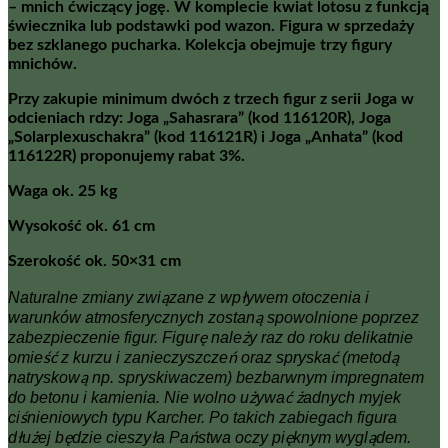
– mnich ćwiczący jogę. W komplecie kwiat lotosu z funkcją
świecznika lub podstawki pod wazon. Figura w sprzedaży
bez szklanego pucharka. Kolekcja obejmuje trzy figury
mnichów.
Przy zakupie minimum dwóch z trzech figur z serii Joga w
odcieniach rdzy: Joga „Sahasrara” (kod 116120R), Joga
„Solarplexuschakra” (kod 116121R) i Joga „Anhata” (kod
116122R) proponujemy rabat 3%.
Waga ok. 25 kg
Wysokość ok. 61 cm
Szerokość ok. 50×31 cm
Naturalne zmiany związane z wpływem otoczenia i
warunków atmosferycznych zostaną spowolnione poprzez
zabezpieczenie figur. Figurę należy raz do roku delikatnie
omieść z kurzu i zanieczyszczeń oraz spryskać (metodą
natryskową np. spryskiwaczem) bezbarwnym impregnatem
do betonu i kamienia. Nie wolno używać żadnych myjek
ciśnieniowych typu Karcher. Po takich zabiegach figura
dłużej będzie cieszyła Państwa oczy pięknym wyglądem.