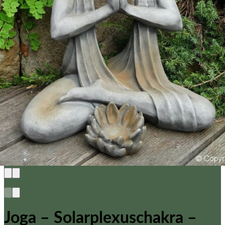
Brak produktów w koszyku.
Wróć do sklepu
0
Koszyk
Brak produktów w koszyku.
Wróć do sklepu
Joga – Solarplexuschakra –