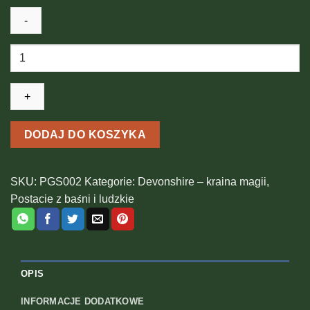
ilość
Popiersie
Tiffany
by
Fiona
Scott
DODAJ DO KOSZYKA
SKU:
PGS002
Kategorie:
Devonshire – kraina magii
,
Postacie z baśni i ludzkie
OPIS
INFORMACJE DODATKOWE