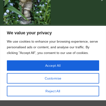
POSTACIE Z BAŚNI I LUDZKIE
We value your privacy
Chłopiec z kwiatami
267,00
zł
We use cookies to enhance your browsing experience, serve
personalised ads or content, and analyse our traffic. By
clicking "Accept All", you consent to our use of cookies.
KATEGORIE PRODUKTÓW
Accept All
Anioły i amory
Baśniowe Zwierzęta
Customise
Devonshire – kraina magii
Donice
Elementy
Reject All
Duszki Kwiatowe
Ozdobne
Elfy
Figury betonowe skrzatów