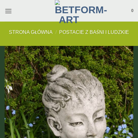
Przewiń
0
do
zawartości
STRONA GŁÓWNA
/
POSTACIE Z BAŚNI I LUDZKIE