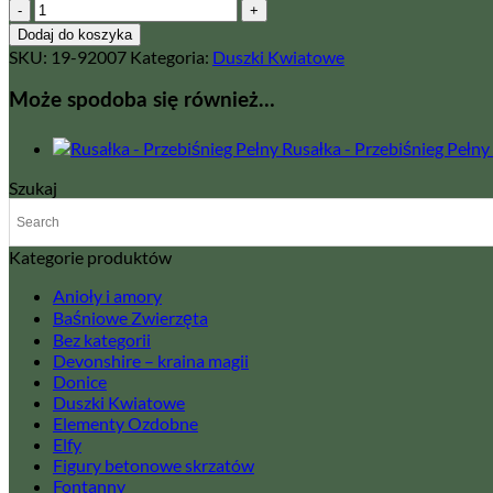
ilość
Rusałka
Dodaj do koszyka
-
SKU:
19-92007
Kategoria:
Duszki Kwiatowe
Konwalia
Może spodoba się również…
Rusałka - Przebiśnieg Pełny
Szukaj
Kategorie produktów
Anioły i amory
Baśniowe Zwierzęta
Bez kategorii
Devonshire – kraina magii
Donice
Duszki Kwiatowe
Elementy Ozdobne
Elfy
Figury betonowe skrzatów
Fontanny