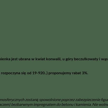
ienka jest ubrana w kwiat konwalii, u góry beczułkowaty i wąs
 rozpoczyna się od 19-920..) proponujemy rabat 3%.
sferycznych zostaną spowolnione poprzez zabezpieczenie figur. F
aczem) bezbarwnym impregnatem do betonu i kamienia. Nie wolno