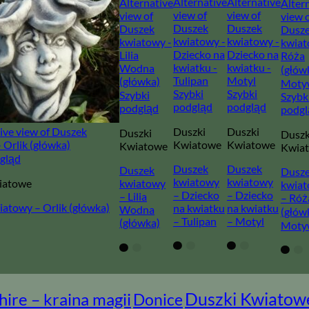
Szybki
Szybki
Szybki
Szybk
podgląd
podgląd
podgląd
podgl
Duszki
Duszki
Duszki
Duszk
Kwiatowe
Kwiatowe
Kwiatowe
Kwia
dgląd
Duszek
Duszek
Duszek
Dusz
kwiatowy
kwiatowy
iatowe
kwiatowy
kwia
– Dziecko
– Dziecko
– Lilia
– Róż
atowy – Orlik (główka)
na kwiatku
na kwiatku
Wodna
(głów
– Tulipan
– Motyl
(główka)
Moty
ire – kraina magii
Duszki Kwiatow
Donice