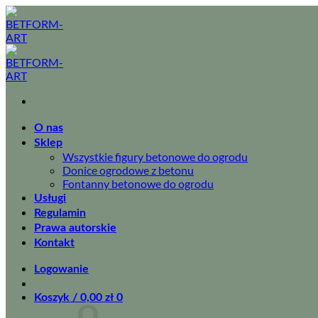
Przewiń
do
zawartości
O nas
Sklep
Wszystkie figury betonowe do ogrodu
Donice ogrodowe z betonu
Fontanny betonowe do ogrodu
Usługi
Regulamin
Prawa autorskie
Kontakt
Logowanie
Koszyk /
0,00
zł
0