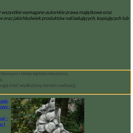
y wszystkie wymagane autorskie prawa majątkowe oraz
 oraz jakichkolwiek produktów naśladujących, kopiujących lub
kowym i sklep będzie nieczynny.
a.
ogą mieć wydłużony termin realizacji.