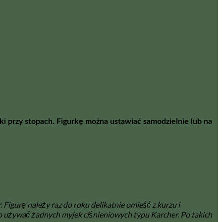
ki przy stopach. Figurkę można ustawiać samodzielnie lub na
igurę należy raz do roku delikatnie omieść z kurzu i
 używać żadnych myjek ciśnieniowych typu Karcher. Po takich