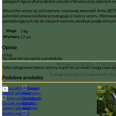
zabiegach figura dłużej będzie cieszyła Państwa oczy pięknym 
Wszystkie wzory są zastrzeżone i stanowią własność firmy B
autorskie prawa osobiste przysługujące twórcy wzoru. Wprowad
upodabniających się do naszych wzorów skutkuje podjęciem pr
3 kg
Waga
27 cm
Wymiary
Opinie
Urlop
Na razie nie ma opinii o produkcie.
W dniach 01.08.2026-17.08.2026
Tylko zalogowani klienci, którzy kupili ten produkt mogą napisać
Z
Z uwagi na dużą ilość zamówień i zbl
Podobne produkty
×
Szybki podgląd