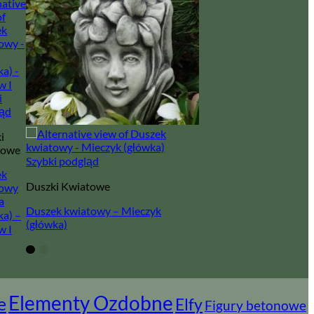
i
ąd
i
towe
Szybki podgląd
ek
Duszki Kwiatowe
towy
a
Duszek kwiatowy – Mieczyk
ka) –
(główka)
w I
Elementy Ozdobne
e
Elfy
Figury betonowe