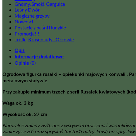
Gnomy, Smoki, Gargulce
Leśny Dwór
Magiczne grzyby
Nowości
Postacie z baśni i ludzkie
Promocja!!!
Trolle, Krasnoludy i Orkowie
Opis
Informacje dodatkowe
Opinie (0)
Ogrodowa figurka rusałki – opiekunki majowych konwalii. Pan
metalowym statywie.
Przy zakupie minimum trzech z serii Rusałek kwiatowych (kod
Waga ok. 3 kg
Wysokość ok. 27 cm
Naturalne zmiany związane z wpływem otoczenia i warunków atmo
zanieczyszczeń oraz spryskać (metodą natryskową np. spryskiw