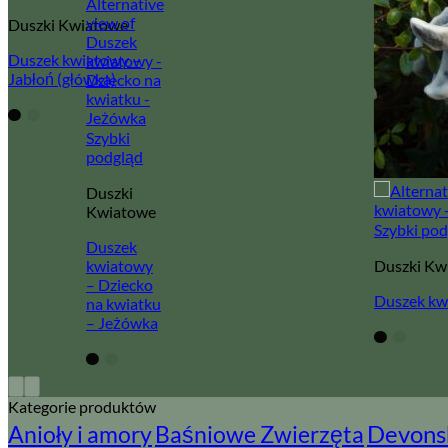
Duszki Kwiatowe
Duszek kwiatowy –
Jabłoń (główka)
Szybki
podgląd
Duszki
Kwiatowe
Szybki po
Duszek
kwiatowy
Duszki Kw
– Dziecko
Duszek kwi
na kwiatku
– Jeżówka
Kategorie produktów
Devonsh
Baśniowe Zwierzęta
Anioły i amory