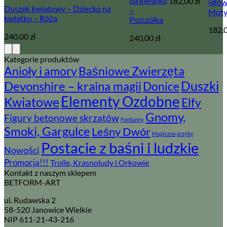
na kwiatku
182,00
zł
(głów
Duszek kwiatowy – Dziecko na
–
Moty
kwiatku – Róża
Pszczółka
182,
240,00
zł
240,00
zł
Kategorie produktów
Baśniowe Zwierzęta
Anioły i amory
Devonshire – kraina magii
Duszki
Donice
Elementy Ozdobne
Kwiatowe
Elfy
Gnomy,
Figury betonowe skrzatów
Fontanny
Smoki, Gargulce
Leśny Dwór
Magiczne grzyby
Postacie z baśni i ludzkie
Nowości
Promocja!!!
Trolle, Krasnoludy i Orkowie
Kontakt z naszym sklepem
BETFORM-ART
ul. Rudawska 2
58-520 Janowice Wielkie
NIP 611-21-43-216