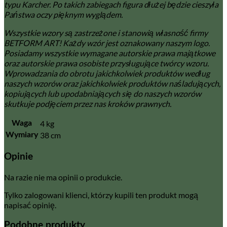
typu Karcher. Po takich zabiegach figura dłużej będzie cieszyła
Państwa oczy pięknym wyglądem.
Wszystkie wzory są zastrzeżone i stanowią własność firmy
BETFORM ART! Każdy wzór jest oznakowany naszym logo.
Posiadamy wszystkie wymagane autorskie prawa majątkowe
oraz autorskie prawa osobiste przysługujące twórcy wzoru.
Wprowadzania do obrotu jakichkolwiek produktów według
naszych wzorów oraz jakichkolwiek produktów naśladujących,
kopiujących lub upodabniających się do naszych wzorów
skutkuje podjęciem przez nas kroków prawnych.
4 kg
Waga
38 cm
Wymiary
Opinie
Na razie nie ma opinii o produkcie.
Tylko zalogowani klienci, którzy kupili ten produkt mogą
napisać opinię.
Podobne produkty