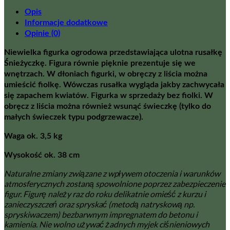
Opis
Informacje dodatkowe
Opinie (0)
Niewielka figurka ogrodowa przedstawiająca ulotna rusałkę
Śnieżyczkę. Figura równie pięknie prezentuje się we
wnętrzach. W dłoniach figurki, w obręczy z liścia można
umieścić fiolkę. Wówczas rusałka wygląda jakby zachwycała
się zapachem kwiatów. Figurka w sprzedaży bez fiolki. W
obręcz z liścia można również wsunąć świeczkę (tylko do
małych świeczek typu podgrzewacze).
Waga ok. 3,5 kg
Wysokość ok. 38 cm
Naturalne zmiany związane z wpływem otoczenia i warunków
atmosferycznych zostaną spowolnione poprzez zabezpieczenie
figur. Figurę należy raz do roku delikatnie omieść z kurzu i
zanieczyszczeń oraz spryskać (metodą natryskową np.
spryskiwaczem) bezbarwnym impregnatem do betonu i
kamienia. Nie wolno używać żadnych myjek ciśnieniowych