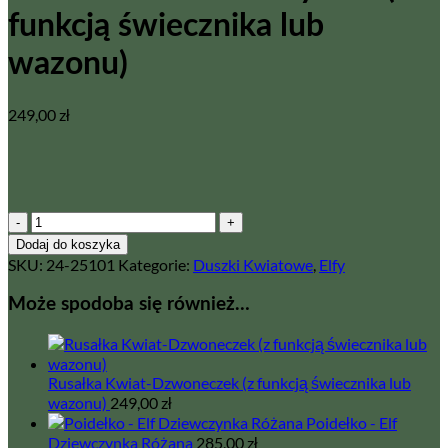
funkcją świecznika lub
wazonu)
249,00
zł
ilość
Rusałka
Dodaj do koszyka
Kwiat-
SKU:
24-25101
Kategorie:
Duszki Kwiatowe
,
Elfy
Śnieżyczka
(z
Może spodoba się również…
funkcją
świecznika
lub
wazonu)
Rusałka Kwiat-Dzwoneczek (z funkcją świecznika lub
wazonu)
249,00
zł
Poidełko - Elf
Dziewczynka Różana
285,00
zł