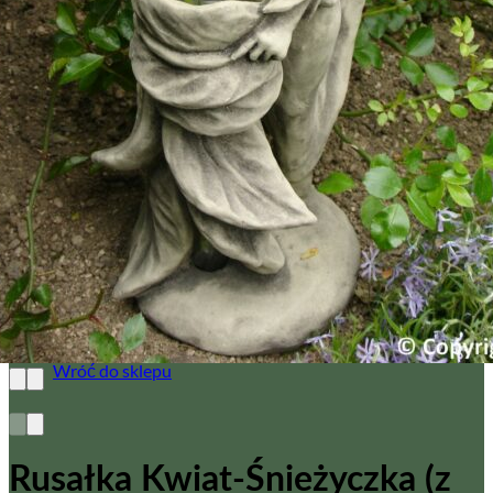
Brak produktów w koszyku.
Wróć do sklepu
0
Koszyk
Brak produktów w koszyku.
Wróć do sklepu
Rusałka Kwiat-Śnieżyczka (z