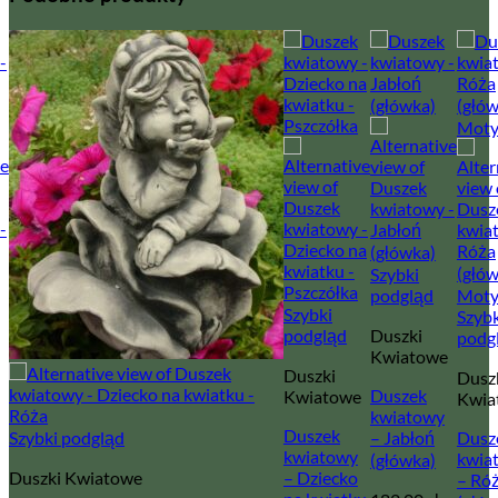
Szybki
podgląd
Szybki
Szybk
podgląd
Duszki
podg
Kwiatowe
Duszki
Dusz
Duszek
Kwiatowe
Kwia
kwiatowy
Duszek
Szybki podgląd
– Jabłoń
Dusz
kwiatowy
kwia
(główka)
Duszki Kwiatowe
– Dziecko
– Ró