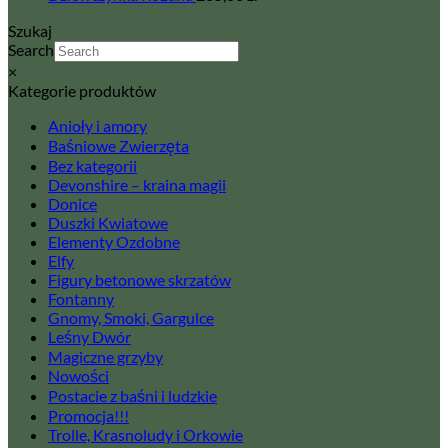
Szukaj
Search
×
Kategorie produktów
Anioły i amory
Baśniowe Zwierzęta
Bez kategorii
Devonshire – kraina magii
Donice
Duszki Kwiatowe
Elementy Ozdobne
Elfy
Figury betonowe skrzatów
Fontanny
Gnomy, Smoki, Gargulce
Leśny Dwór
Magiczne grzyby
Nowości
Postacie z baśni i ludzkie
Promocja!!!
Trolle, Krasnoludy i Orkowie