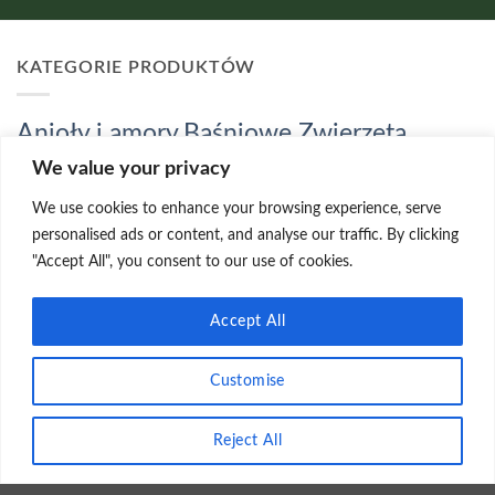
KATEGORIE PRODUKTÓW
Baśniowe Zwierzęta
Anioły i amory
We value your privacy
Devonshire – kraina magii
Donice
We use cookies to enhance your browsing experience, serve
Elementy
Duszki Kwiatowe
personalised ads or content, and analyse our traffic. By clicking
"Accept All", you consent to our use of cookies.
Ozdobne
Elfy
Figury betonowe skrzatów
Gnomy, Smoki, Gargulce
Leśny
Fontanny
Accept All
Postacie z baśni
Dwór
Nowości
Magiczne grzyby
Customise
i ludzkie
Promocja!!!
Trolle, Krasnoludy i Orkowie
Reject All
KONTAKT Z NASZYM SKLEPEM