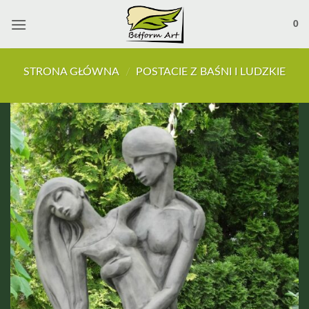
Przewiń
do
0
zawartości
STRONA GŁÓWNA
/
POSTACIE Z BAŚNI I LUDZKIE