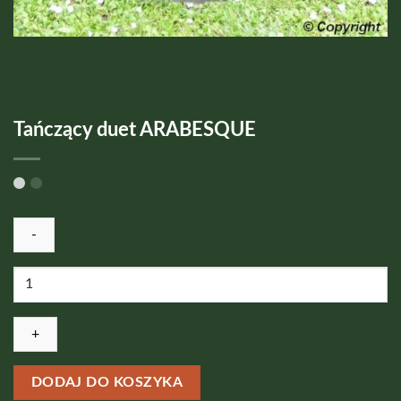
Tańczący duet ARABESQUE
ilość
Tańczący
duet
ARABESQUE
DODAJ DO KOSZYKA