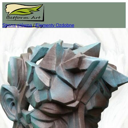
Przewiń
do
zawartości
Strona główna
/
Elementy Ozdobne
O nas
Sklep
Wszystkie figury betonowe do ogrodu
Donice ogrodowe z betonu
Fontanny betonowe do ogrodu
Usługi
Regulamin
Prawa autorskie
Kontakt
Logowanie
Koszyk /
0,00
zł
0