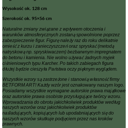
Wysokość ok. 128 cm
Szerokość ok. 95×56 cm
Naturalne zmiany związane z wpływem otoczenia i
warunków atmosferycznych zostaną spowolnione poprzez
zabezpieczenie figur. Figurę należy raz do roku delikatnie
omieść z kurzu i zanieczyszczeń oraz spryskać (metodą
natryskową np. spryskiwaczem) bezbarwnym impregnatem
do betonu i kamienia. Nie wolno używać żadnych myjek
ciśnieniowych typu Karcher. Po takich zabiegach figura
dłużej będzie cieszyła Państwa oczy pięknym wyglądem.
Wszystkie wzory są zastrzeżone i stanowią własność firmy
BETFORM ART! Każdy wzór jest oznakowany naszym logo.
Posiadamy wszystkie wymagane autorskie prawa majątkowe
oraz autorskie prawa osobiste przysługujące twórcy wzoru.
Wprowadzania do obrotu jakichkolwiek produktów według
naszych wzorów oraz jakichkolwiek produktów
naśladujących, kopiujących lub upodabniających się do
naszych wzorów skutkuje podjęciem przez nas kroków
prawnych.