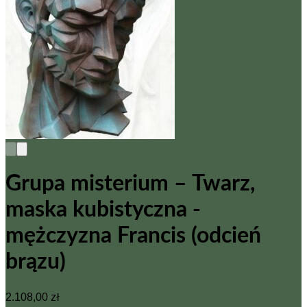
Grupa misterium – Twarz,
maska kubistyczna -
mężczyzna Francis (odcień
brązu)
2.108,00
zł