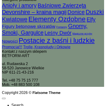
Anioły i amory
Baśniowe Zwierzęta
Devonshire – kraina magii
Duszki
Donice
Elementy Ozdobne
Kwiatowe
Elfy
Gnomy,
Figury betonowe skrzatów
Fontanny
Smoki, Gargulce
Leśny Dwór
Magiczne grzyby
Postacie z baśni i ludzkie
Nowości
Promocja!!!
Trolle, Krasnoludy i Orkowie
Kontakt z naszym sklepem
BETFORM-ART
ul. Rudawska 2
58-520 Janowice Wielkie
NIP 611-21-43-216
Tel. +48 75 75 15 777
Mob. +48 883 500 108
Copyright 2026 ©
Flatsome Theme
Search