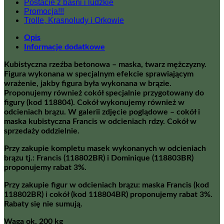
Postacie z baśni i ludzkie
Promocja!!!
Trolle, Krasnoludy i Orkowie
Opis
Informacje dodatkowe
Kubistyczna rzeźba betonowa – maska, twarz mężczyzny.
Figura wykonana w specjalnym efekcie sprawiającym
wrażenie, jakby figura była wykonana w brązie.
Proponujemy również cokół specjalnie przygotowany do
figury (kod 118804). Cokół wykonujemy również w
odcieniach brązu. W galerii zdjęcie poglądowe – cokół i
maska kubistyczna Francis w odcieniach rdzy. Cokół w
sprzedaży oddzielnie.
Przy zakupie kompletu masek wykonanych w odcieniach
brązu tj.: Francis (118802BR) i Dominique (118803BR)
proponujemy rabat 3%.
Przy zakupie figur w odcieniach brązu: maska Francis (kod
118802BR) i cokół (kod 118804BR) proponujemy rabat 3%.
Rabaty się nie sumują.
Waga ok. 200 kg