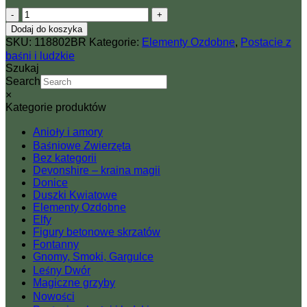
ilość
Grupa
Dodaj do koszyka
misterium
SKU:
118802BR
Kategorie:
Elementy Ozdobne
,
Postacie z
-
baśni i ludzkie
Twarz,
Szukaj
maska
Search
kubistyczna
×
-
Kategorie produktów
mężczyzna
Francis
Anioły i amory
(odcień
Baśniowe Zwierzęta
brązu)
Bez kategorii
Devonshire – kraina magii
Donice
Duszki Kwiatowe
Elementy Ozdobne
Elfy
Figury betonowe skrzatów
Fontanny
Gnomy, Smoki, Gargulce
Leśny Dwór
Magiczne grzyby
Nowości