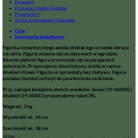
Nowości
Postacie z baśni i ludzkie
Promocja!!!
Trolle, Krasnoludy i Orkowie
Opis
Informacje dodatkowe
Figurka romantycznego anioła siedzącego w ramie obrazu
lub okna. Figurę ustawia się na statywach w ogrodzie.
Równie pięknie figura prezentuje się na parapetach
okiennych. Proponujemy dwa motywy anioła w ramce:
Ahabiel i Anael. Figurka w sprzedaży bez statywu. Figura
posiada również uchwyt do powieszenia na ścianie.
Przy zakupie kompletu dwóch aniołków: Anael (19-60000) i
Ahabiel (19-60001) proponujemy rabat 3%.
Waga ok. 3 kg
Wysokość ok. 24 cm
Szerokość ok. 38 cm
Urlop