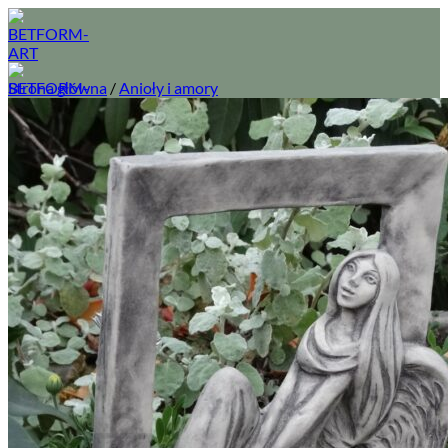
Przewiń
do
zawartości
Strona główna
/
Anioły i amory
O nas
Sklep
Wszystkie figury betonowe do ogrodu
Donice ogrodowe z betonu
Fontanny betonowe do ogrodu
Usługi
Regulamin
Prawa autorskie
Kontakt
Logowanie
Koszyk /
0,00
zł
0