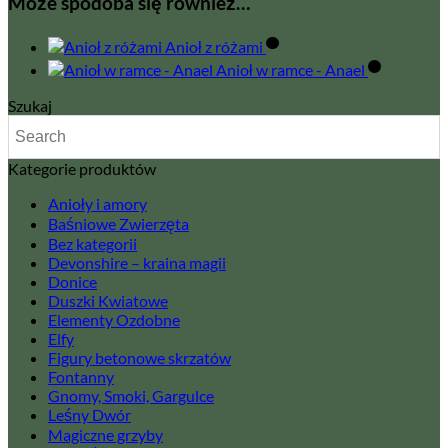
Może spodoba się również…
Ahabiel
Anioł z różami
Anioł w ramce - Anael
Szukaj
Kategorie produktów
Anioły i amory
Baśniowe Zwierzęta
Bez kategorii
Devonshire – kraina magii
Donice
Duszki Kwiatowe
Elementy Ozdobne
Elfy
Figury betonowe skrzatów
Fontanny
Gnomy, Smoki, Gargulce
Leśny Dwór
Magiczne grzyby