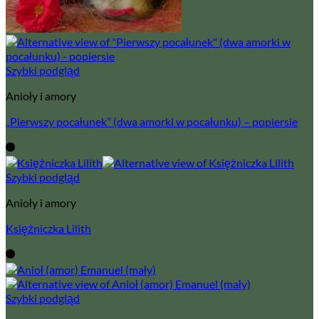
Szybki podgląd
Anioły i amory
„Pierwszy pocałunek” (dwa amorki w pocałunku) – popiersie
Szybki podgląd
Anioły i amory
Księżniczka Lilith
Szybki podgląd