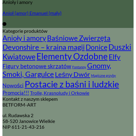
Anioły i amory
Anioł (amor) Emanuel (mały)
Kategorie produktów
Baśniowe Zwierzęta
Anioły i amory
Devonshire – kraina magii
Duszki
Donice
Elementy Ozdobne
Kwiatowe
Elfy
Gnomy,
Figury betonowe skrzatów
Fontanny
Smoki, Gargulce
Leśny Dwór
Magiczne grzyby
Postacie z baśni i ludzkie
Nowości
Promocja!!!
Trolle, Krasnoludy i Orkowie
Kontakt z naszym sklepem
BETFORM-ART
ul. Rudawska 2
58-520 Janowice Wielkie
NIP 611-21-43-216