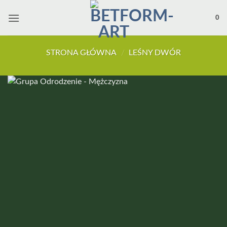
Przewiń
do
0
zawartości
STRONA GŁÓWNA
/
LEŚNY DWÓR