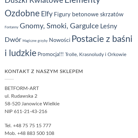
Elementy
Duszki Kwiatowe
Ozdobne
Elfy
Figury betonowe skrzatów
Gnomy, Smoki, Gargulce
Leśny
Fontanny
Postacie z baśni
Dwór
Nowości
Magiczne grzyby
i ludzkie
Promocja!!!
Trolle, Krasnoludy i Orkowie
KONTAKT Z NASZYM SKLEPEM
BETFORM-ART
ul. Rudawska 2
58-520 Janowice Wielkie
NIP 611-21-43-216
Tel. +48 75 75 15 777
Mob. +48 883 500 108