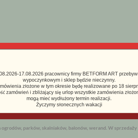
08.2026-17.08.2026 pracownicy firmy BETFORM ART przebywa
wypoczynkowym i sklep będzie nieczynny.
mówienia złożone w tym okresie będę realizowane po 18 sierpn
ość zamówień i zbliżający się urlop wszystkie zamówienia złożo
mogą mieć wydłużony termin realizacji.
Życzymy słonecznych wakacji
 ogrodów, parków, skalniaków, balonów, werand. W sprzedaży