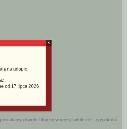
×
ją na urlopie
ia.
ne od 17 lipca 2026
 posiadamy również donicę w wersji większej – wysokość