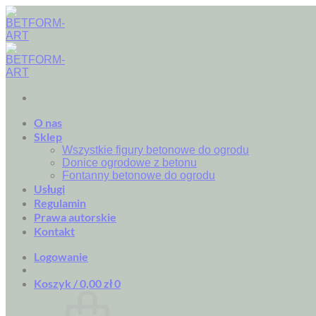
Przewiń
do
zawartości
O nas
Sklep
Wszystkie figury betonowe do ogrodu
Donice ogrodowe z betonu
Fontanny betonowe do ogrodu
Usługi
Regulamin
Prawa autorskie
Kontakt
Logowanie
Koszyk /
0,00
zł
0