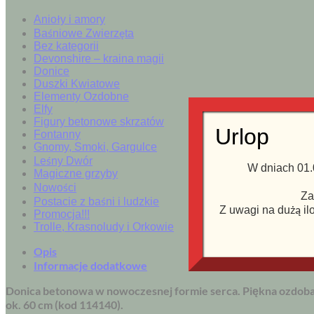
Anioły i amory
Baśniowe Zwierzęta
Bez kategorii
Devonshire – kraina magii
Donice
Duszki Kwiatowe
Elementy Ozdobne
Elfy
Figury betonowe skrzatów
Urlop
Fontanny
Gnomy, Smoki, Gargulce
Leśny Dwór
W dniach 01.
Magiczne grzyby
Nowości
Za
Postacie z baśni i ludzkie
Z uwagi na dużą il
Promocja!!!
Trolle, Krasnoludy i Orkowie
Opis
Informacje dodatkowe
Donica betonowa w nowoczesnej formie serca. Piękna ozdoba
ok. 60 cm (kod 114140).