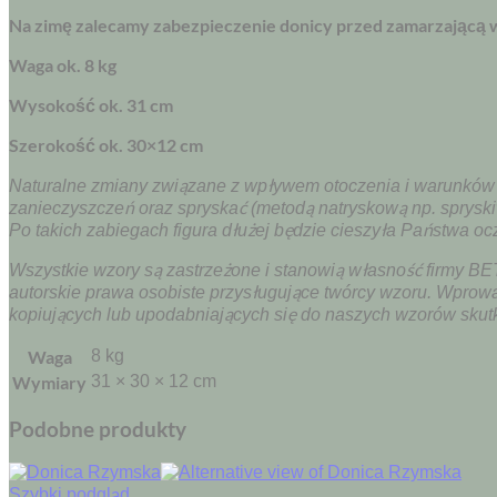
Na zimę zalecamy zabezpieczenie donicy przed zamarzającą 
Waga ok. 8 kg
Wysokość ok. 31 cm
Szerokość ok. 30×12 cm
Naturalne zmiany związane z wpływem otoczenia i warunków at
zanieczyszczeń oraz spryskać (metodą natryskową np. sprys
Po takich zabiegach figura dłużej będzie cieszyła Państwa o
Wszystkie wzory są zastrzeżone i stanowią własność firmy
autorskie prawa osobiste przysługujące twórcy wzoru. Wprow
kopiujących lub upodabniających się do naszych wzorów skut
Waga
8 kg
Wymiary
31 × 30 × 12 cm
Podobne produkty
Szybki podgląd