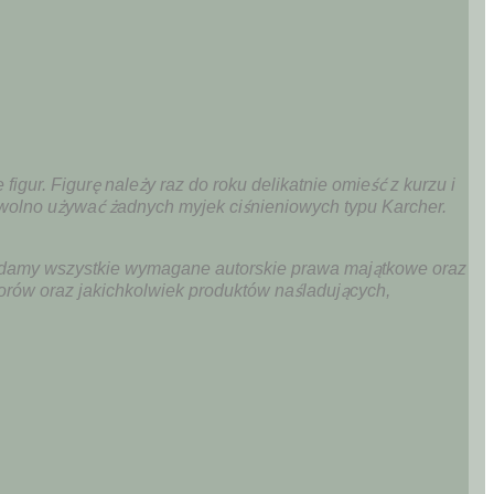
r. Figurę należy raz do roku delikatnie omieść z kurzu i
wolno używać żadnych myjek ciśnieniowych typu Karcher.
adamy wszystkie wymagane autorskie prawa majątkowe oraz
orów oraz jakichkolwiek produktów naśladujących,