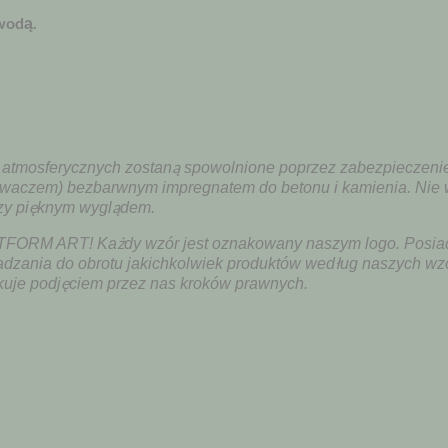
wodą.
mosferycznych zostaną spowolnione poprzez zabezpieczenie figu
kiwaczem) bezbarwnym impregnatem do betonu i kamienia. Nie 
czy pięknym wyglądem.
 BETFORM ART! Każdy wzór jest oznakowany naszym logo. Posi
adzania do obrotu jakichkolwiek produktów według naszych wz
kuje podjęciem przez nas kroków prawnych.