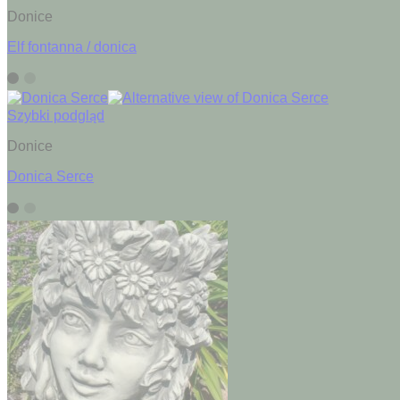
Donice
Elf fontanna / donica
Szybki podgląd
Donice
Donica Serce